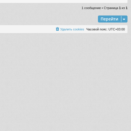
р
н
1 сообщение • Страница
1
из
1
у
т
Перейти
ь
с
Удалить cookies
Часовой пояс:
UTC+03:00
я
к
н
а
ч
а
л
у