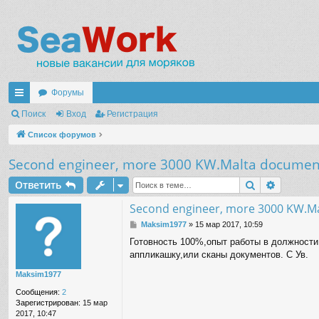
Форумы
с
Поиск
Вход
Регистрация
ы
Список форумов
лк
Second engineer, more 3000 KW.Malta documen
и
Поиск
Расшир
Ответить
Second engineer, more 3000 KW.M
С
Maksim1977
»
15 мар 2017, 10:59
о
Готовность 100%,опыт работы в должности
о
аппликашку,или сканы документов. С Ув.
б
щ
Maksim1977
е
н
Сообщения:
2
и
Зарегистрирован:
15 мар
е
2017, 10:47