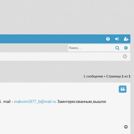
С
Поиск
Ра
FA
хо
ег
Q
д
ис
тр
ац
1 сообщение • Страница
1
из
1
ия
. mail -
maksim1977_b@mail.ru
Заинтересованным,вышлю
В
е