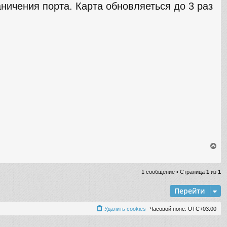
ничения порта. Карта обновляеться до 3 раз
В
е
р
н
1 сообщение • Страница
1
из
1
у
т
Перейти
ь
с
Удалить cookies
Часовой пояс:
UTC+03:00
я
к
н