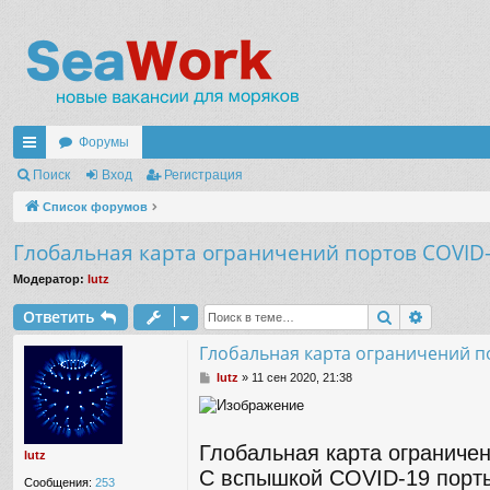
Форумы
с
Поиск
Вход
Регистрация
ы
Список форумов
лк
Глобальная карта ограничений портов COVID
и
Модератор:
lutz
Поиск
Расшир
Ответить
Глобальная карта ограничений п
С
lutz
»
11 сен 2020, 21:38
о
о
б
щ
Глобальная карта ограниче
lutz
е
С вспышкой COVID-19 порты
н
Сообщения:
253