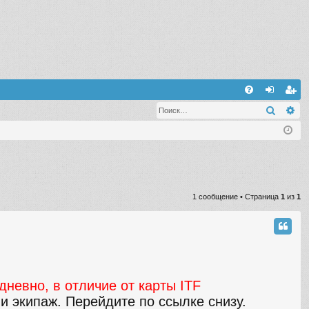
С
Поиск
Ра
FA
хо
ег
Q
д
ис
тр
ац
ия
1 сообщение • Страница
1
из
1
невно, в отличие от карты ITF
 экипаж. Перейдите по ссылке снизу.