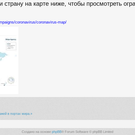
 страну на карте ниже, чтобы просмотреть огра
mpaigns/coronavirus/coronavirus-map/
ажей в портах мира.»
Создано на основе
phpBB
® Forum Software © phpBB Limited