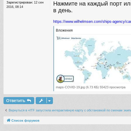
и
Нажмите на каждый порт или
Зарегистрирован:
12 сен
е
2016, 08:14
в день.
https://www.wilhelmsen.com/ships-agency/ca
Вложения
maps-COVID-19.jpg (6.73 КБ) 55423 просмотра
Ответить
Вернуться в «ITF запустила интерактивную карту с обстановкой по сменам экип
Список форумов