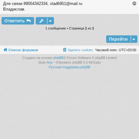
е
Для связи 89054342334, vlad6951@mail.ru
н
Владислав.
и
е
Ответить
у
т
1 сообщение • Страница
1
из
1
ь
Перейти
с
к
Список форумов
Удалить cookies
Часовой пояс:
UTC+03:00
Создано на основе
phpBB
® Forum Software © phpBB Limited
Style
Arty
- Обновить phpBB 3.2 MrGaby
ч
Русская поддержка phpBB
у