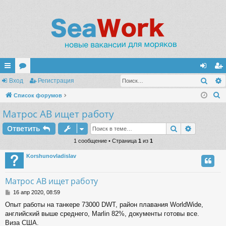
Поис
с
Вход
ор
Регистрация
хо
ег
П
ы
Список форумов
ум
д
ис
о
Матрос АВ ищет работу
лк
ы
тр
и
и
ац
Поиск
Расшире
Ответить
с
к
1 сообщение • Страница
1
из
1
ия
Korshunovladislav
Матрос АВ ищет работу
С
16 апр 2020, 08:59
о
Опыт работы на танкере 73000 DWT, район плавания WorldWide,
о
английский выше среднего, Marlin 82%, документы готовы все.
б
щ
Виза США.