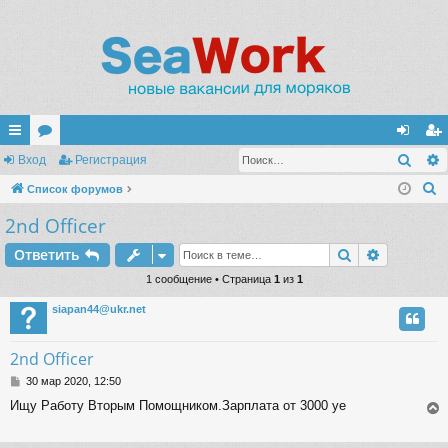
Поис
с
Вход
ор
Регистрация
хо
ег
П
ы
Список форумов
ум
д
ис
о
2nd Officer
лк
ы
тр
и
и
ац
Поиск
Расшире
Ответить
с
к
1 сообщение • Страница
1
из
1
ия
siapan44@ukr.net
2nd Officer
С
30 мар 2020, 12:50
о
Ищу Работу Вторым Помощником.Зарплата от 3000 уе
о
б
щ