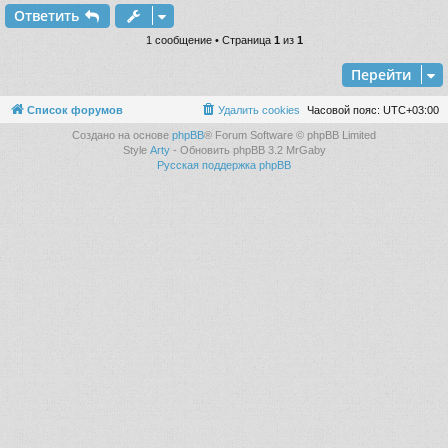
е
Ответить
н
у
и
т
1 сообщение • Страница
1
из
1
е
ь
Перейти
с
к
Список форумов
Удалить cookies
Часовой пояс:
UTC+03:00
Создано на основе
phpBB
® Forum Software © phpBB Limited
Style
Arty
- Обновить phpBB 3.2 MrGaby
ч
Русская поддержка phpBB
у