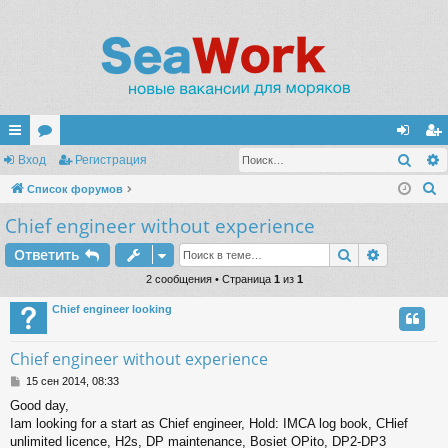
Поис
с
Вход
ор
Регистрация
хо
ег
П
ы
Список форумов
ум
д
ис
о
Chief engineer without experience
лк
ы
тр
и
и
ац
Поиск
Расшире
Ответить
с
к
2 сообщения • Страница
1
из
1
ия
Chief engineer looking
Chief engineer without experience
С
15 сен 2014, 08:33
о
Good day,
о
Iam looking for a start as Chief engineer, Hold: IMCA log book, CHief
б
щ
unlimited licence, H2s, DP maintenance, Bosiet OPito, DP2-DP3