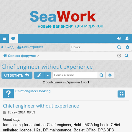
Поис
с
Вход
ор
Регистрация
хо
ег
П
ы
Список форумов
ум
д
ис
о
Chief engineer without experience
лк
ы
тр
и
и
ац
Поиск
Расшире
Ответить
с
к
2 сообщения • Страница
1
из
1
ия
Chief engineer looking
Chief engineer without experience
С
15 сен 2014, 08:33
о
Good day,
о
Iam looking for a start as Chief engineer, Hold: IMCA log book, CHief
б
щ
unlimited licence, H2s, DP maintenance, Bosiet OPito, DP2-DP3