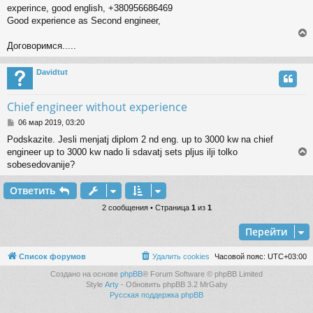
е
experince, good english, +380956686469
н
Good experience as Second engineer,
и
е
Договоримся.....
Davidtut
у
т
ь
Chief engineer without experience
с
С
06 мар 2019, 03:20
о
к
Podskazite. Jesli menjatj diplom 2 nd eng. up to 3000 kw na chief
о
engineer up to 3000 kw nado li sdavatj sets pljus ilji tolko
б
щ
sobesedovanije?
ч
е
н
Ответить
и
у
у
е
т
2 сообщения • Страница
1
из
1
ь
Перейти
с
к
Список форумов
Удалить cookies
Часовой пояс:
UTC+03:00
Создано на основе
phpBB
® Forum Software © phpBB Limited
Style
Arty
- Обновить phpBB 3.2 MrGaby
ч
Русская поддержка phpBB