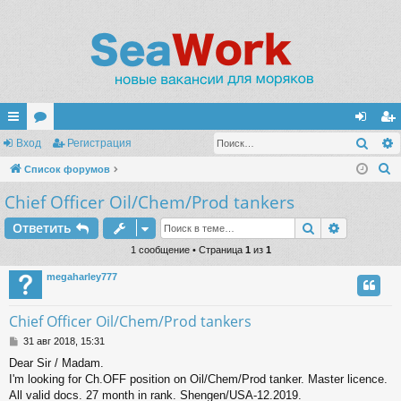
Поис
с
Вход
ор
Регистрация
хо
ег
П
ы
Список форумов
ум
д
ис
о
Chief Officer Oil/Chem/Prod tankers
лк
ы
тр
и
и
ац
Поиск
Расшире
Ответить
с
к
1 сообщение • Страница
1
из
1
ия
megaharley777
Chief Officer Oil/Chem/Prod tankers
С
31 авг 2018, 15:31
о
Dear Sir / Madam.
о
I'm looking for Ch.OFF position on Oil/Chem/Prod tanker. Master licence.
б
щ
All valid docs. 27 month in rank. Shengen/USA-12.2019.