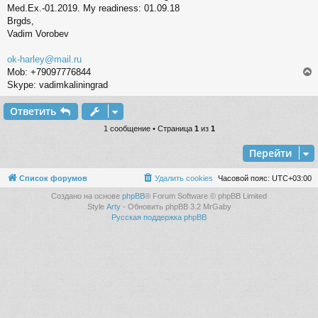
е
Med.Ex.-01.2019. My readiness: 01.09.18
н
Brgds,
и
Vadim Vorobev
е
ok-harley@mail.ru
Mob: +79097776844
Skype: vadimkaliningrad
Ответить
у
т
1 сообщение • Страница
1
из
1
ь
Перейти
с
к
Список форумов
Удалить cookies
Часовой пояс:
UTC+03:00
Создано на основе
phpBB
® Forum Software © phpBB Limited
Style
Arty
- Обновить phpBB 3.2 MrGaby
ч
Русская поддержка phpBB
у