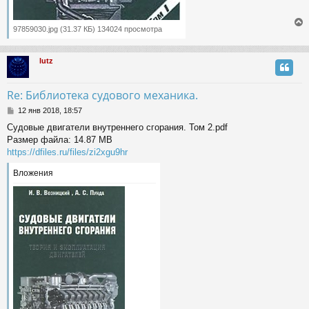
97859030.jpg (31.37 КБ) 134024 просмотра
lutz
у
т
ь
Re: Библиотека судового механика.
с
С
12 янв 2018, 18:57
о
к
Судовые двигатели внутреннего сгорания. Том 2.pdf
о
Размер файла: 14.87 MB
б
щ
https://dfiles.ru/files/zi2xgu9hr
ч
е
н
Вложения
и
у
е