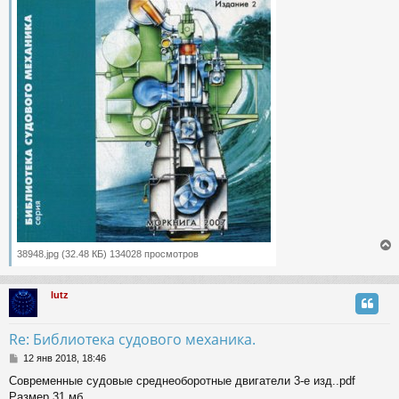
38948.jpg (32.48 КБ) 134028 просмотров
lutz
у
т
ь
Re: Библиотека судового механика.
с
С
12 янв 2018, 18:46
о
к
Современные судовые среднеоборотные двигатели 3-е изд..pdf
о
Размер 31 мб
б