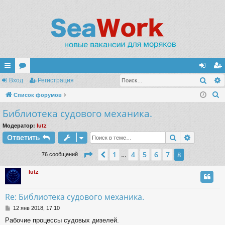
Поис
с
Вход
ор
Регистрация
хо
ег
П
ы
Список форумов
ум
д
ис
о
Библиотека судового механика.
лк
ы
тр
и
и
ац
Модератор:
lutz
с
Поиск
Расшире
Ответить
к
ия
Страница
8
из
8
1
4
5
6
7
Пред.
8
76 сообщений
…
lutz
Re: Библиотека судового механика.
С
12 янв 2018, 17:10
о
Рабочие процессы судовых дизелей.
о