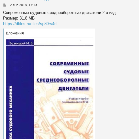
с
С
12 янв 2018, 17:13
о
к
Современные судовые среднеоборотные двигатели 2-е изд.
о
Размер: 31,8 МБ
б
щ
https://dfiles.ru/files/sp80rs4rt
ч
е
н
Вложения
и
у
е