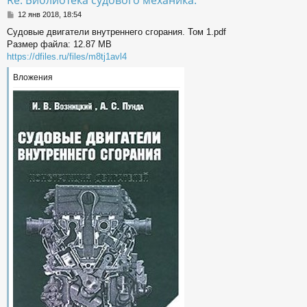
с
С
12 янв 2018, 18:54
о
к
Судовые двигатели внутреннего сгорания. Том 1.pdf
о
Размер файла: 12.87 MB
б
щ
https://dfiles.ru/files/m8tj1avl4
ч
е
н
Вложения
и
у
е