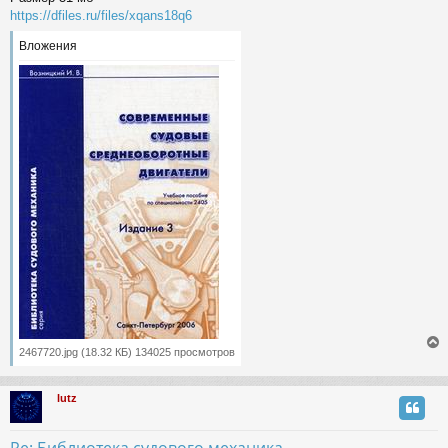
щ
https://dfiles.ru/files/xqans18q6
ч
е
н
Вложения
и
у
е
2467720.jpg (18.32 КБ) 134025 просмотров
lutz
у
т
ь
Re: Библиотека судового механика.