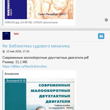
0396159.jpg (19.98 КБ) 134029 просмотров
lutz
у
т
ь
Re: Библиотека судового механика.
с
С
12 янв 2018, 17:16
о
к
Современные малооборотные двухтактные двигатели.pdf
о
Размер: 21,1 МБ
б
щ
https://dfiles.ru/files/k1kimz6sc
ч
е
н
Вложения
и
у
е