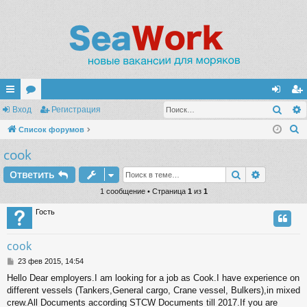
Поис
с
Вход
ор
Регистрация
хо
ег
П
ы
Список форумов
ум
д
ис
о
cook
лк
ы
тр
и
и
ац
Поиск
Расшире
Ответить
с
к
1 сообщение • Страница
1
из
1
ия
Гость
cook
С
23 фев 2015, 14:54
о
Hello Dear employers.I am looking for a job as Cook.I have experience on
о
different vessels (Tankers,General cargo, Crane vessel, Bulkers),in mixed
б
щ
crew.All Documents according STCW Documents till 2017.If you are