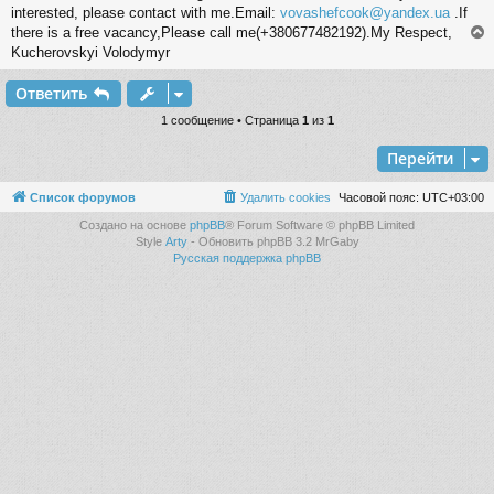
е
interested, please contact with me.Email:
vovashefcook@yandex.ua
.If
н
there is a free vacancy,Please call me(+380677482192).My Respect,
и
Kucherovskyi Volodymyr
е
Ответить
у
т
1 сообщение • Страница
1
из
1
ь
Перейти
с
к
Список форумов
Удалить cookies
Часовой пояс:
UTC+03:00
Создано на основе
phpBB
® Forum Software © phpBB Limited
Style
Arty
- Обновить phpBB 3.2 MrGaby
ч
Русская поддержка phpBB
у