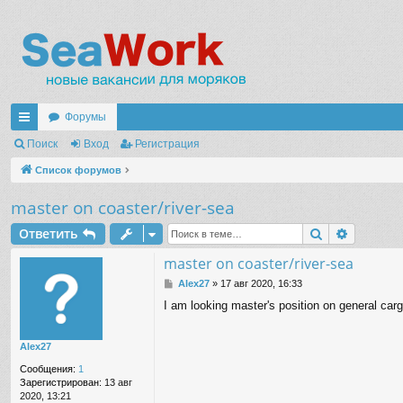
Форумы
с
Поиск
Вход
Регистрация
ы
Список форумов
лк
master on coaster/river-sea
и
Поиск
Расшир
Ответить
master on coaster/river-sea
С
Alex27
»
17 авг 2020, 16:33
о
I am looking master's position on general ca
о
б
щ
Alex27
е
н
Сообщения:
1
и
Зарегистрирован:
13 авг
е
2020, 13:21