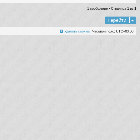
р
н
1 сообщение • Страница
1
из
1
у
т
Перейти
ь
с
Удалить cookies
Часовой пояс:
UTC+03:00
я
к
н
а
ч
а
л
у