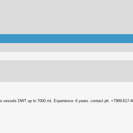
енный поиск
rgo vessels DWT up to 7000 mt. Experience- 6 years. contact ph. +7989-617-4