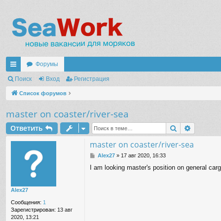
Форумы
с
Поиск
Вход
Регистрация
ы
Список форумов
лк
master on coaster/river-sea
и
Поиск
Расшир
Ответить
master on coaster/river-sea
С
Alex27
»
17 авг 2020, 16:33
о
I am looking master's position on general ca
о
б
щ
Alex27
е
н
Сообщения:
1
и
Зарегистрирован:
13 авг
е
2020, 13:21