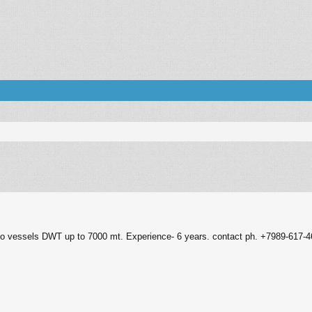
енный поиск
rgo vessels DWT up to 7000 mt. Experience- 6 years. contact ph. +7989-617-4