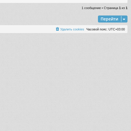
р
н
1 сообщение • Страница
1
из
1
у
т
Перейти
ь
с
Удалить cookies
Часовой пояс:
UTC+03:00
я
к
н
а
ч
а
л
у