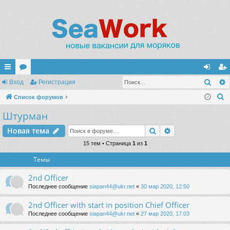
Поис
с
Вход
ор
Регистрация
хо
ег
П
ы
Список форумов
ум
д
ис
о
Штурман
лк
ы
тр
и
и
ац
Поиск
Расширенный п
Новая тема
с
к
15 тем • Страница
1
из
1
ия
Темы
2nd Officer
Последнее сообщение
siapan44@ukr.net
«
30 мар 2020, 12:50
2nd Officer with start in position Chief Officer
Последнее сообщение
siapan44@ukr.net
«
27 мар 2020, 17:03