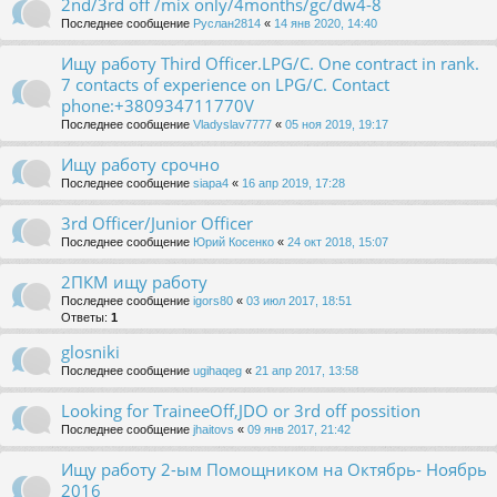
2nd/3rd off /mix only/4months/gc/dw4-8
Последнее сообщение
Руслан2814
«
14 янв 2020, 14:40
Ищу работу Third Officer.LPG/C. One contract in rank.
7 contacts of experience on LPG/C. Contact
phone:+380934711770V
Последнее сообщение
Vladyslav7777
«
05 ноя 2019, 19:17
Ищу работу срочно
Последнее сообщение
siapa4
«
16 апр 2019, 17:28
3rd Officer/Junior Officer
Последнее сообщение
Юрий Косенко
«
24 окт 2018, 15:07
2ПКМ ищу работу
Последнее сообщение
igors80
«
03 июл 2017, 18:51
Ответы:
1
glosniki
Последнее сообщение
ugihaqeg
«
21 апр 2017, 13:58
Looking for TraineeOff,JDO or 3rd off possition
Последнее сообщение
jhaitovs
«
09 янв 2017, 21:42
Ищу работу 2-ым Помощником на Октябрь- Ноябрь
2016