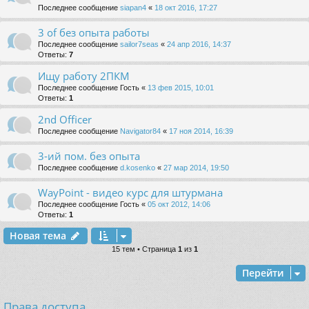
Последнее сообщение
siapan4
«
18 окт 2016, 17:27
3 of без опыта работы
Последнее сообщение
sailor7seas
«
24 апр 2016, 14:37
Ответы:
7
Ищу работу 2ПКМ
Последнее сообщение
Гость
«
13 фев 2015, 10:01
Ответы:
1
2nd Officer
Последнее сообщение
Navigator84
«
17 ноя 2014, 16:39
3-ий пом. без опыта
Последнее сообщение
d.kosenko
«
27 мар 2014, 19:50
WayPoint - видео курс для штурмана
Последнее сообщение
Гость
«
05 окт 2012, 14:06
Ответы:
1
Новая тема
15 тем • Страница
1
из
1
Перейти
Права доступа