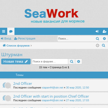
Поис
с
Вход
ор
Регистрация
хо
ег
П
ы
Список форумов
ум
д
ис
о
Штурман
лк
ы
тр
и
и
ац
Поиск
Расширенный п
Новая тема
с
к
15 тем • Страница
1
из
1
ия
Темы
2nd Officer
Последнее сообщение
siapan44@ukr.net
«
30 мар 2020, 12:50
2nd Officer with start in position Chief Officer
Последнее сообщение
siapan44@ukr.net
«
27 мар 2020, 17:03