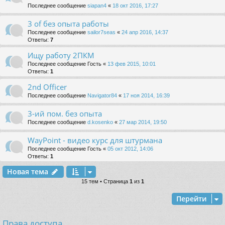
Последнее сообщение
siapan4
«
18 окт 2016, 17:27
3 of без опыта работы
Последнее сообщение
sailor7seas
«
24 апр 2016, 14:37
Ответы:
7
Ищу работу 2ПКМ
Последнее сообщение
Гость
«
13 фев 2015, 10:01
Ответы:
1
2nd Officer
Последнее сообщение
Navigator84
«
17 ноя 2014, 16:39
3-ий пом. без опыта
Последнее сообщение
d.kosenko
«
27 мар 2014, 19:50
WayPoint - видео курс для штурмана
Последнее сообщение
Гость
«
05 окт 2012, 14:06
Ответы:
1
Новая тема
15 тем • Страница
1
из
1
Перейти
Права доступа