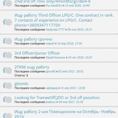
2nd/3rd off /mix only/4months/gc/dw4-8
Последнее сообщение
Руслан2814
«
14 янв 2020, 14:40
Ищу работу Third Officer.LPG/C. One contract in rank.
7 contacts of experience on LPG/C. Contact
phone:+380934711770V
Последнее сообщение
Vladyslav7777
«
05 ноя 2019, 19:17
Ищу работу срочно
Последнее сообщение
siapa4
«
16 апр 2019, 17:28
3rd Officer/Junior Officer
Последнее сообщение
Юрий Косенко
«
24 окт 2018, 15:07
2ПКМ ищу работу
Последнее сообщение
igors80
«
03 июл 2017, 18:51
Ответы:
1
glosniki
Последнее сообщение
ugihaqeg
«
21 апр 2017, 13:58
Looking for TraineeOff,JDO or 3rd off possition
Последнее сообщение
jhaitovs
«
09 янв 2017, 21:42
Ищу работу 2-ым Помощником на Октябрь- Ноябрь
2016