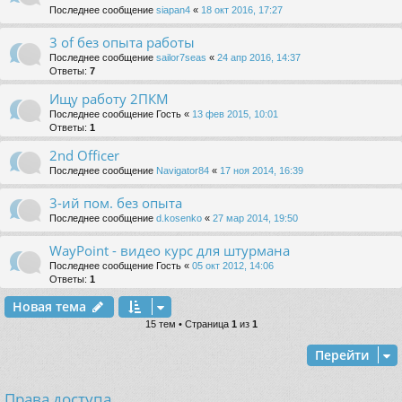
Последнее сообщение
siapan4
«
18 окт 2016, 17:27
3 of без опыта работы
Последнее сообщение
sailor7seas
«
24 апр 2016, 14:37
Ответы:
7
Ищу работу 2ПКМ
Последнее сообщение
Гость
«
13 фев 2015, 10:01
Ответы:
1
2nd Officer
Последнее сообщение
Navigator84
«
17 ноя 2014, 16:39
3-ий пом. без опыта
Последнее сообщение
d.kosenko
«
27 мар 2014, 19:50
WayPoint - видео курс для штурмана
Последнее сообщение
Гость
«
05 окт 2012, 14:06
Ответы:
1
Новая тема
15 тем • Страница
1
из
1
Перейти
Права доступа