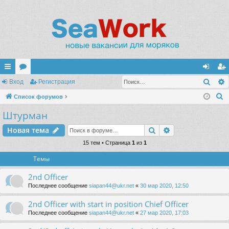
Поис
с
Вход
ор
Регистрация
хо
ег
П
ы
Список форумов
ум
д
ис
о
Штурман
лк
ы
тр
и
и
ац
Поиск
Расширенный п
Новая тема
с
к
15 тем • Страница
1
из
1
ия
Темы
2nd Officer
Последнее сообщение
siapan44@ukr.net
«
30 мар 2020, 12:50
2nd Officer with start in position Chief Officer
Последнее сообщение
siapan44@ukr.net
«
27 мар 2020, 17:03