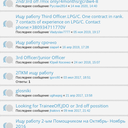
2nd/3rd off /mix only/4months/gc/dw4-8
Последнее сообщение
Руслан2814
«
14 янв 2020, 14:40
Ищу работу Third Officer.LPG/C. One contract in rank.
7 contacts of experience on LPG/C. Contact
phone:+380934711770V
Последнее сообщение
Vladyslav7777
«
05 ноя 2019, 19:17
Ищу работу срочно
Последнее сообщение
siapa4
«
16 апр 2019, 17:28
3rd Officer/Junior Officer
Последнее сообщение
Юрий Косенко
«
24 окт 2018, 15:07
2ПКМ ищу работу
Последнее сообщение
igors80
«
03 июл 2017, 18:51
Ответы:
1
glosniki
Последнее сообщение
ugihaqeg
«
21 апр 2017, 13:58
Looking for TraineeOff,JDO or 3rd off possition
Последнее сообщение
jhaitovs
«
09 янв 2017, 21:42
Ищу работу 2-ым Помощником на Октябрь- Ноябрь
2016