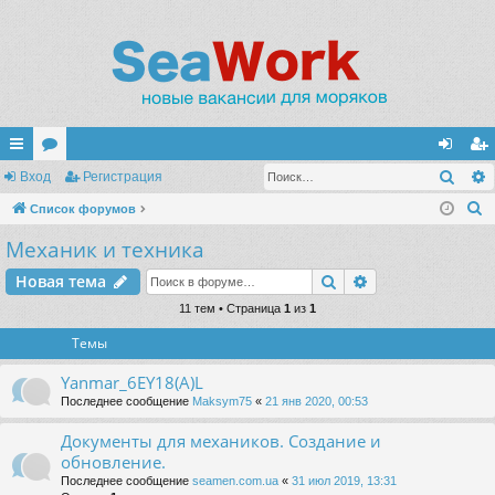
Поис
с
Вход
ор
Регистрация
хо
ег
П
ы
Список форумов
ум
д
ис
о
Механик и техника
лк
ы
тр
и
и
ац
Поиск
Расширенный п
Новая тема
с
к
11 тем • Страница
1
из
1
ия
Темы
Yanmar_6EY18(A)L
Последнее сообщение
Maksym75
«
21 янв 2020, 00:53
Документы для механиков. Создание и
обновление.
Последнее сообщение
seamen.com.ua
«
31 июл 2019, 13:31