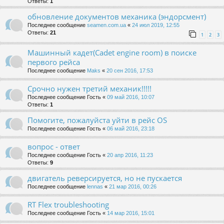
Ответы:
1
обновление документов механика (эндорсмент)
Последнее сообщение
seamen.com.ua
«
24 июл 2019, 12:55
Ответы:
21
1
2
3
Машинный кадет(Cadet engine room) в поиске
первого рейса
Последнее сообщение
Maks
«
20 сен 2016, 17:53
Срочно нужен третий механик!!!!!
Последнее сообщение
Гость
«
09 май 2016, 10:07
Ответы:
1
Помогите, пожалуйста уйти в рейс OS
Последнее сообщение
Гость
«
06 май 2016, 23:18
вопрос - ответ
Последнее сообщение
Гость
«
20 апр 2016, 11:23
Ответы:
9
двигатель реверсируется, но не пускается
Последнее сообщение
lennas
«
21 мар 2016, 00:26
RT Flex troubleshooting
Последнее сообщение
Гость
«
14 мар 2016, 15:01