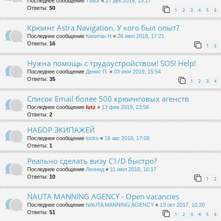
Последнее сообщение
Tuitor
«
27 дек 2019, 15:17
Ответы:
50
1
2
3
4
5
6
Крюинг Astra Navigation. У кого был опыт?
Последнее сообщение
Капитан Н
«
26 июл 2019, 17:21
Ответы:
16
1
2
Нужна помощь с трудоустройством! SOS! Help!
Последнее сообщение
Денис П.
«
03 июн 2019, 15:54
Ответы:
35
1
2
3
4
Список Email более 500 крюинговых агенств
Последнее сообщение
lutz
«
13 фев 2019, 23:56
Ответы:
2
НАБОР ЭКИПАЖЕЙ
Последнее сообщение
locko
«
16 авг 2018, 17:09
Ответы:
1
Реально сделать визу C1/D быстро?
Последнее сообщение
Леонид
«
11 июл 2018, 16:17
Ответы:
10
1
2
NAUTA MANNING AGENCY - Open vacancies
Последнее сообщение
NAUTA MANNING AGENCY
«
13 окт 2017, 10:20
Ответы:
51
1
2
3
4
5
6