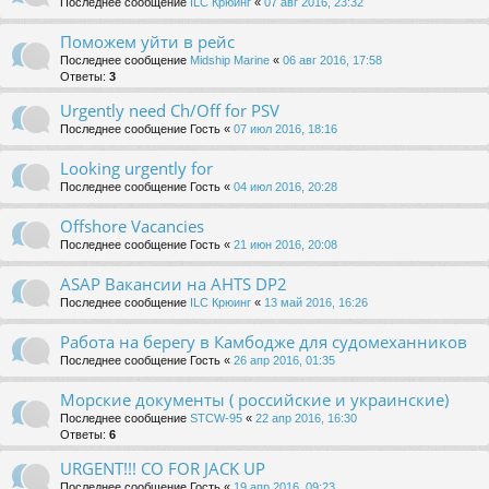
Последнее сообщение
ILC Крюинг
«
07 авг 2016, 23:32
Поможем уйти в рейс
Последнее сообщение
Midship Marine
«
06 авг 2016, 17:58
Ответы:
3
Urgently need Ch/Off for PSV
Последнее сообщение
Гость
«
07 июл 2016, 18:16
Looking urgently for
Последнее сообщение
Гость
«
04 июл 2016, 20:28
Offshore Vacancies
Последнее сообщение
Гость
«
21 июн 2016, 20:08
ASAP Вакансии на AHTS DP2
Последнее сообщение
ILC Крюинг
«
13 май 2016, 16:26
Работа на берегу в Камбодже для судомеханников
Последнее сообщение
Гость
«
26 апр 2016, 01:35
Морские документы ( российские и украинские)
Последнее сообщение
STCW-95
«
22 апр 2016, 16:30
Ответы:
6
URGENT!!! CO FOR JACK UP
Последнее сообщение
Гость
«
19 апр 2016, 09:23