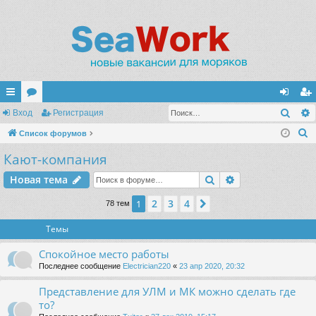
Поис
с
Вход
ор
Регистрация
хо
ег
П
ы
Список форумов
ум
д
ис
о
Кают-компания
лк
ы
тр
и
и
ац
Поиск
Расширенный п
Новая тема
с
к
ия
2
3
4
1
След.
78 тем
Темы
Спокойное место работы
Последнее сообщение
Electrician220
«
23 апр 2020, 20:32
Представление для УЛМ и МК можно сделать где
то?