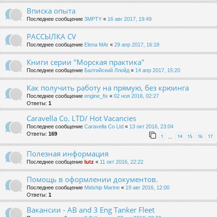
Вписка опыта
Последнее сообщение
3MPTY
«
16 авг 2017, 19:49
РАССЫЛКА CV
Последнее сообщение
Elena MAr
«
29 апр 2017, 16:18
Книги серии "Морская практика"
Последнее сообщение
Балтийский Ллойд
«
14 апр 2017, 15:20
Как получить работу на прямую, без крюинга
Последнее сообщение
engine_fix
«
02 ноя 2016, 02:27
Ответы:
1
Caravella Co. LTD/ Hot Vacancies
Последнее сообщение
Caravella Co Ltd
«
13 окт 2016, 23:04
Ответы:
169
1
14
15
16
17
…
Полезная информация
Последнее сообщение
lutz
«
11 окт 2016, 22:22
Помощь в оформлении документов.
Последнее сообщение
Midship Marine
«
19 авг 2016, 12:00
Ответы:
1
Вакансии - AB and 3 Eng Tanker Fleet