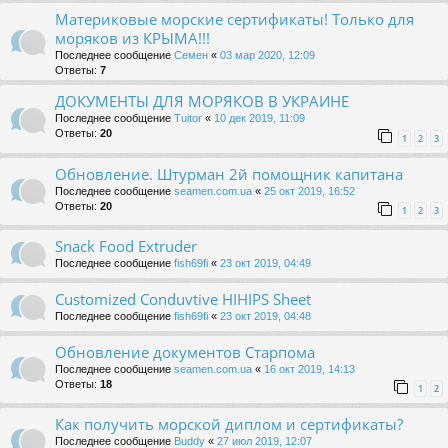
Материковые морские сертификаты! Только для
моряков из КРЫМА!!!
Последнее сообщение
Семен
«
03 мар 2020, 12:09
Ответы:
7
ДОКУМЕНТЫ ДЛЯ МОРЯКОВ В УКРАИНЕ
Последнее сообщение
Tuitor
«
10 дек 2019, 11:09
Ответы:
20
1
2
3
Обновление. Штурман 2й помощник капитана
Последнее сообщение
seamen.com.ua
«
25 окт 2019, 16:52
Ответы:
20
1
2
3
Snack Food Extruder
Последнее сообщение
fish69fi
«
23 окт 2019, 04:49
Customized Conduvtive HIHIPS Sheet
Последнее сообщение
fish69fi
«
23 окт 2019, 04:48
Обновление документов Старпома
Последнее сообщение
seamen.com.ua
«
16 окт 2019, 14:13
Ответы:
18
1
2
Как получить морской диплом и сертификаты?
Последнее сообщение
Buddy
«
27 июл 2019, 12:07