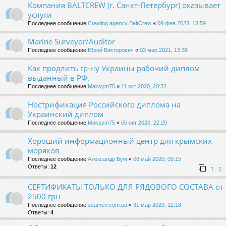
Компания BALTCREW (г. Санкт-Петербург) оказывает
услуги
Последнее сообщение
Crewing agency BaltCrew
«
09 фев 2023, 13:59
Marine Surveyor/Auditor
Последнее сообщение
Юрий Викторович
«
03 мар 2021, 13:38
Как продлить гр-ну Украины рабочий диплом
выданный в РФ.
Последнее сообщение
Maksym75
«
11 окт 2020, 20:32
Нострификация Российского диплома на
Украинский диплом
Последнее сообщение
Maksym75
«
05 окт 2020, 22:29
Хороший информационный центр для крымских
моряков
Последнее сообщение
Александр Бум
«
08 май 2020, 09:15
Ответы:
12
1
2
СЕРТИФИКАТЫ ТОЛЬКО ДЛЯ РЯДОВОГО СОСТАВА от
2500 грн
Последнее сообщение
seamen.com.ua
«
31 мар 2020, 12:18
Ответы:
4