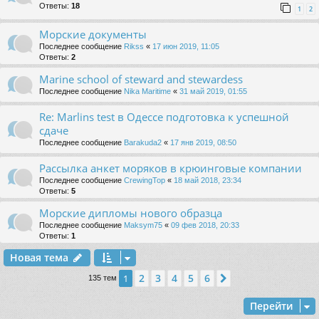
Ответы:
18
1
2
Морские документы
Последнее сообщение
Rikss
«
17 июн 2019, 11:05
Ответы:
2
Marine school of steward and stewardess
Последнее сообщение
Nika Maritime
«
31 май 2019, 01:55
Re: Marlins test в Одессе подготовка к успешной
сдаче
Последнее сообщение
Barakuda2
«
17 янв 2019, 08:50
Рассылка анкет моряков в крюинговые компании
Последнее сообщение
CrewingTop
«
18 май 2018, 23:34
Ответы:
5
Морские дипломы нового образца
Последнее сообщение
Maksym75
«
09 фев 2018, 20:33
Ответы:
1
Новая тема
2
3
4
5
6
1
След.
135 тем
Перейти