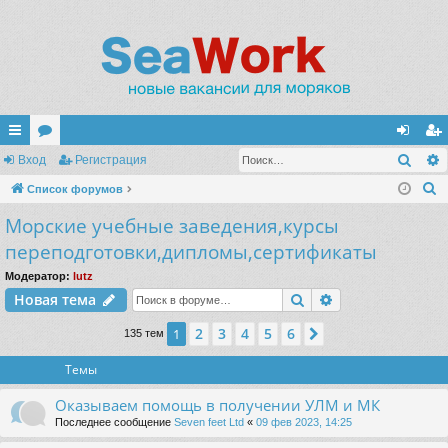
Поис
с
Вход
ор
Регистрация
хо
ег
П
ы
Список форумов
ум
д
ис
о
Морские учебные заведения,курсы
лк
ы
тр
и
переподготовки,дипломы,сертификаты
и
ац
с
Модератор:
lutz
к
ия
Поиск
Расширенный п
Новая тема
2
3
4
5
6
1
След.
135 тем
Темы
Оказываем помощь в получении УЛМ и МК
Последнее сообщение
Seven feet Ltd
«
09 фев 2023, 14:25