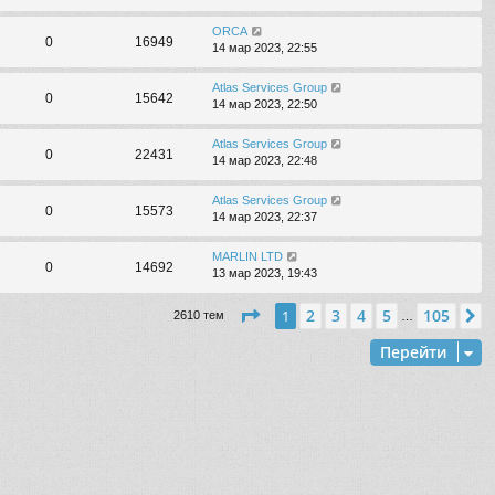
ORCA
0
16949
14 мар 2023, 22:55
Atlas Services Group
0
15642
14 мар 2023, 22:50
Atlas Services Group
0
22431
14 мар 2023, 22:48
Atlas Services Group
0
15573
14 мар 2023, 22:37
MARLIN LTD
0
14692
13 мар 2023, 19:43
Страница
1
из
105
2
3
4
5
105
1
С
2610 тем
…
Перейти