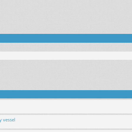
поиск
y vessel