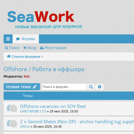
Форумы
с
Поиск
Вход
Регистрация
ы
Список форумов
лк
Offshore / Работа в оффшоре
и
Модератор:
lutz
Поиск
Расширенный 
Новая тема
Темы
Offshore vacancies on SOV fleet
GRETIMYBE LTD
» 29 июл 2025, 16:55
2 x Second Mates (Non DP) - anchor handling tug suppl
ORCA
» 26 июл 2025, 16:45