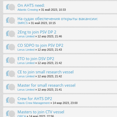
On AHTS need:
Atlantic Crewing
» 31 май 2023, 10:33
На судах обеспечения открыты вакансии:
SMRCS
» 31 май 2023, 10:15
2Eng to join PSV DP 2
Lerus Limited
» 12 апр 2023, 21:46
CO SDPO to join PSV DP2
Lerus Limited
» 12 апр 2023, 21:43
ETO to join DSV DP2
Lerus Limited
» 12 апр 2023, 21:42
CE to join small research vessel
Lerus Limited
» 12 апр 2023, 21:42
Master for small research vessel
Lerus Limited
» 12 апр 2023, 21:41
Crew for AHTS DP2
Navis Crew Management
» 14 мар 2023, 23:00
Masters to join CTV vessel
ORCA
» 14 мар 2023, 22:56