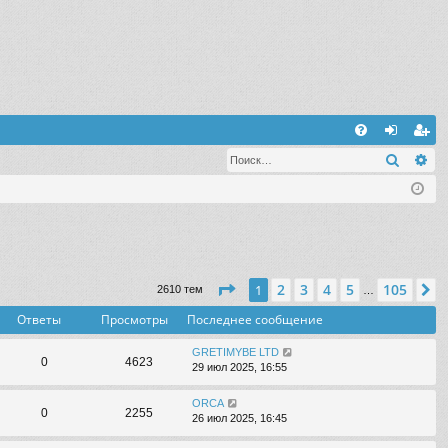
С
Поиск
Ра
FA
хо
ег
Q
д
ис
тр
ац
ия
Страница
1
из
105
2
3
4
5
105
1
С
2610 тем
…
Ответы
Просмотры
Последнее сообщение
GRETIMYBE LTD
0
4623
29 июл 2025, 16:55
ORCA
0
2255
26 июл 2025, 16:45