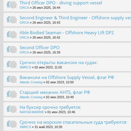
Third Officer DPO - diving support vessel
ORCA
» 26 июл 2025, 16:44
Second Engineer & Third Engineer - Offshore supply ve
ORCA
» 26 июл 2025, 16:43
Able Bodied Seaman - Offshore Heavy Lift DP2
ORCA
» 26 июл 2025, 16:42
Second Officer DPO
ORCA
» 26 июл 2025, 16:39
Срочно открыты вакансии на судах:
SMRCS
» 02 июн 2023, 11:02
Вакансии на Offshore Supply Vessel, флаг РФ
Atlantic Crewing
» 02 июн 2023, 10:50
Старший механик AHTS, флаг РФ
Atlantic Crewing
» 02 июн 2023, 10:49
На буксир срочно требуется:
NAFISA MARINE
» 01 июн 2023, 10:46
Срочно на морские спасательные суда требуются:
SMRCS
» 31 май 2023, 10:35