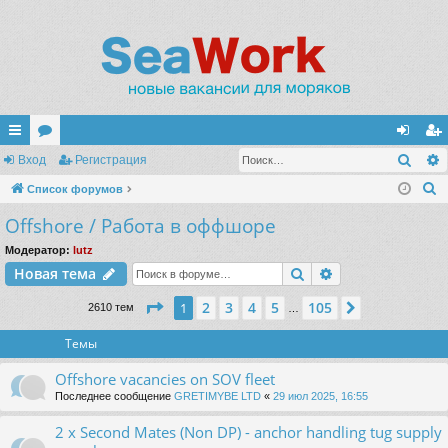
Поис
с
Вход
ор
Регистрация
хо
ег
П
ы
Список форумов
ум
д
ис
о
Offshore / Работа в оффшоре
лк
ы
тр
и
и
ац
Модератор:
lutz
с
Поиск
Расширенный п
Новая тема
к
ия
Страница
1
из
105
2
3
4
5
105
1
След.
2610 тем
…
Темы
Offshore vacancies on SOV fleet
Последнее сообщение
GRETIMYBE LTD
«
29 июл 2025, 16:55
2 x Second Mates (Non DP) - anchor handling tug supply