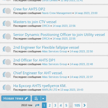
Последнее сообщение
Lerus Limited
«
12 апр 2023, 21:41
Crew for AHTS DP2
Последнее сообщение
Navis Crew Management
«
14 мар 2023, 23:00
Masters to join CTV vessel
Последнее сообщение
ORCA
«
14 мар 2023, 22:56
Senior Dynamic Positioning Officer to join Utility vessel
Последнее сообщение
ORCA
«
14 мар 2023, 22:55
2nd Engineer for Flexible fallpipe vessel
Последнее сообщение
Atlas Services Group
«
14 мар 2023, 22:50
2nd Officer for AHTS DP1
Последнее сообщение
Atlas Services Group
«
14 мар 2023, 22:48
Chief Engineer for AHT vessel.
Последнее сообщение
Atlas Services Group
«
14 мар 2023, 22:37
На Буксир AHTS требуется КМ.
Последнее сообщение
MARLIN LTD
«
13 мар 2023, 19:43
Новая тема
Страница
1
из
105
2
3
4
5
105
1
След.
2610 тем
…