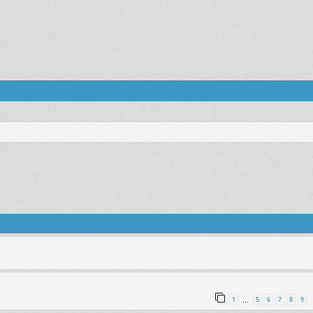
поиск
1
5
6
7
8
9
…