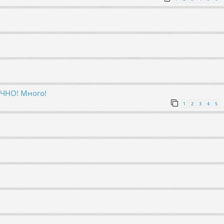
ОЧНО! Много!
1
2
3
4
5