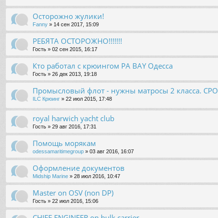
Осторожно жулики!
Fanny
» 14 сен 2017, 15:09
РЕБЯТА ОСТОРОЖНО!!!!!!!
Гость
» 02 сен 2015, 16:17
Кто работал с крюингом PA BAY Одесса
Гость
» 26 дек 2013, 19:18
Промысловый флот - нужны матросы 2 класса. СР
ILC Крюинг
» 22 июл 2015, 17:48
royal harwich yacht club
Гость
» 29 авг 2016, 17:31
Помощь морякам
odessamaritimegroup
» 03 авг 2016, 16:07
Оформление документов
Midship Marine
» 28 июл 2016, 10:47
Master on OSV (non DP)
Гость
» 22 июл 2016, 15:06
CHIEF ENGINEER on bulk carrier