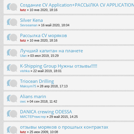
Создание CV Application+РАССЫЛКА CV APPLICATIO
lutz
» 10 янв 2020, 18:16
Silver Kena
Sevseaman
» 16 май 2020, 18:04
Рассылка CV моряков
lutz
» 10 янв 2020, 18:16
Лучший капитан на планете
Ulan
» 03 июл 2019, 15:29
K-Shipping Group Нужны отзывы!!!!!
vishka
» 22 май 2019, 18:01
Triocean Drilling
Maksym75
» 28 апр 2018, 17:13
Alians marin
owc
» 04 сен 2018, 11:42
DANICA crewing ODESSA
МИСТЕРтвистер
» 29 май 2015, 14:25
отзывы моряков о прошлых контрактах
lutz
» 25 июн 2009, 10:08