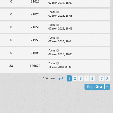
0
21617
07 июл 2016, 18:09
Гость
0
21826
07 июл 2016, 18:08
Гость
0
21651
07 июл 2016, 18:06
Гость
0
21953
07 июл 2016, 18:04
Гость
0
21698
07 июл 2016, 18:03
Гость
33
126679
11 июн 2016, 05:05
Страница
1
из
7
2
3
4
5
7
1
С
154 темы
…
Перейти