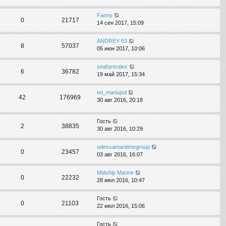
Fanny
0
21717
14 сен 2017, 15:09
ANDREY-53
8
57037
05 июн 2017, 10:06
seafareralex
6
36782
19 май 2017, 15:34
ed_mariupol
42
176969
30 авг 2016, 20:18
Гость
2
38835
30 авг 2016, 10:29
odessamaritimegroup
0
23457
03 авг 2016, 16:07
Midship Marine
0
22232
28 июл 2016, 10:47
Гость
0
21103
22 июл 2016, 15:06
Гость