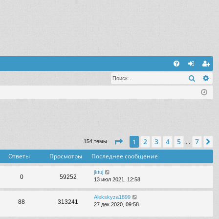
С
Поиск
Ра
FA
хо
ег
Q
д
ис
тр
ац
ия
Страница
1
из
7
2
3
4
5
7
1
С
154 темы
…
Ответы
Просмотры
Последнее сообщение
jktuj
0
59252
13 июл 2021, 12:58
Alekskyza1899
88
313241
27 дек 2020, 09:58