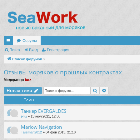
Форумы
с
Поиск
Вход
Регистрация
ы
Список форумов
лк
Отзывы моряков о прошлых контрактах
и
Модератор:
lutz
Поиск
Расширенный 
Новая тема
Темы
Танкер EVERGALDES
jktuj
» 13 июл 2021, 12:58
Marlow Navigation
Talisman2012
» 04 фев 2013, 21:18