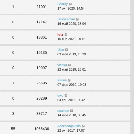
Sparky
1
21001
17 окт 2020, 14:54
Sevseaman
0
17147
16 май 2020, 18:04
lutz
0
18861
10 янв 2020, 18:16
Ulan
0
19135
03 июл 2019, 15:29
vishka
0
19097
22 май 2019, 18:01
Karina
1
25695
07 фев 2019, 19:03
owc
0
20289
04 сен 2018, 11:42
seaman
3
33717
14 июл 2018, 08:45
Александр2985
55
1066436
22 окт 2017, 17:07