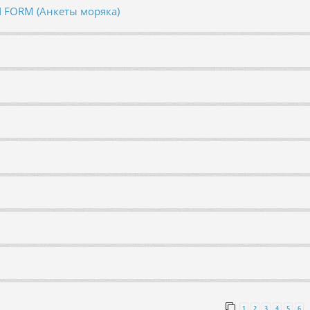
N FORM (Анкеты моряка)
1
2
3
4
5
6