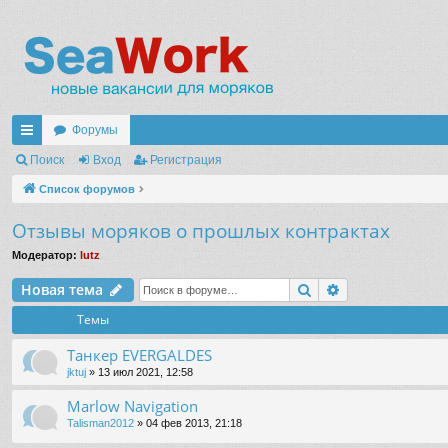
Форумы
с
Поиск
Вход
Регистрация
ы
Список форумов
лк
Отзывы моряков о прошлых контрактах
и
Модератор:
lutz
Поиск
Расширенный 
Новая тема
Темы
Танкер EVERGALDES
jktuj
» 13 июл 2021, 12:58
Marlow Navigation
Talisman2012
» 04 фев 2013, 21:18