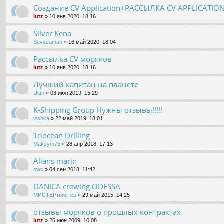
Создание CV Application+РАССЫЛКА CV APPLICATIO
lutz
» 10 янв 2020, 18:16
Silver Kena
Sevseaman
» 16 май 2020, 18:04
Рассылка CV моряков
lutz
» 10 янв 2020, 18:16
Лучший капитан на планете
Ulan
» 03 июл 2019, 15:29
K-Shipping Group Нужны отзывы!!!!!
vishka
» 22 май 2019, 18:01
Triocean Drilling
Maksym75
» 28 апр 2018, 17:13
Alians marin
owc
» 04 сен 2018, 11:42
DANICA crewing ODESSA
МИСТЕРтвистер
» 29 май 2015, 14:25
отзывы моряков о прошлых контрактах
lutz
» 25 июн 2009, 10:08