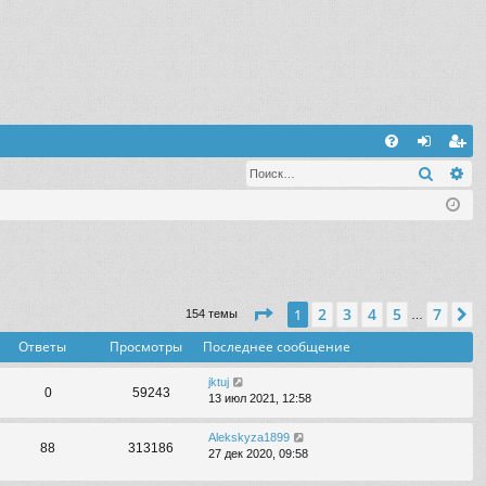
С
Поиск
Ра
FA
хо
ег
Q
д
ис
тр
ац
ия
Страница
1
из
7
2
3
4
5
7
1
С
154 темы
…
Ответы
Просмотры
Последнее сообщение
jktuj
0
59243
13 июл 2021, 12:58
Alekskyza1899
88
313186
27 дек 2020, 09:58