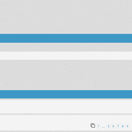
поиск
1
5
6
7
8
9
…