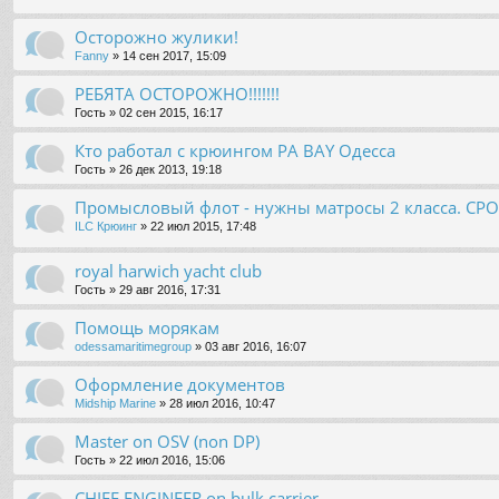
Осторожно жулики!
Fanny
» 14 сен 2017, 15:09
РЕБЯТА ОСТОРОЖНО!!!!!!!
Гость
» 02 сен 2015, 16:17
Кто работал с крюингом PA BAY Одесса
Гость
» 26 дек 2013, 19:18
Промысловый флот - нужны матросы 2 класса. СР
ILC Крюинг
» 22 июл 2015, 17:48
royal harwich yacht club
Гость
» 29 авг 2016, 17:31
Помощь морякам
odessamaritimegroup
» 03 авг 2016, 16:07
Оформление документов
Midship Marine
» 28 июл 2016, 10:47
Master on OSV (non DP)
Гость
» 22 июл 2016, 15:06
CHIEF ENGINEER on bulk carrier