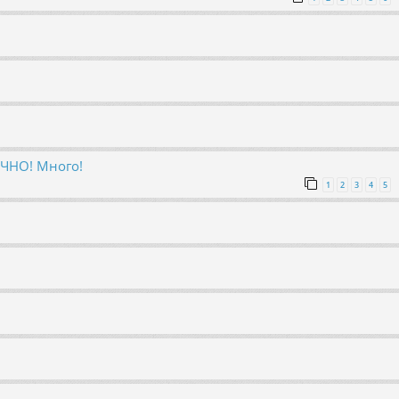
ОЧНО! Много!
1
2
3
4
5