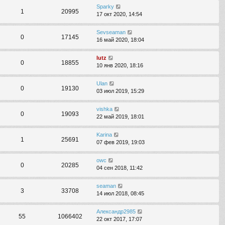
Sparky
1
20995
17 окт 2020, 14:54
Sevseaman
0
17145
16 май 2020, 18:04
lutz
0
18855
10 янв 2020, 18:16
Ulan
0
19130
03 июл 2019, 15:29
vishka
0
19093
22 май 2019, 18:01
Karina
1
25691
07 фев 2019, 19:03
owc
0
20285
04 сен 2018, 11:42
seaman
3
33708
14 июл 2018, 08:45
Александр2985
55
1066402
22 окт 2017, 17:07