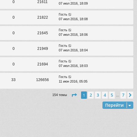
0
21611
07 июл 2016, 18:09
Гость
0
21822
07 июл 2016, 18:08
Гость
0
21645
07 июл 2016, 18:06
Гость
0
21949
07 июл 2016, 18:04
Гость
0
21694
07 июл 2016, 18:03
Гость
33
126656
11 июн 2016, 05:05
Страница
1
из
7
2
3
4
5
7
1
С
154 темы
…
Перейти