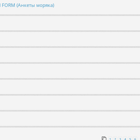
N FORM (Анкеты моряка)
1
2
3
4
5
6