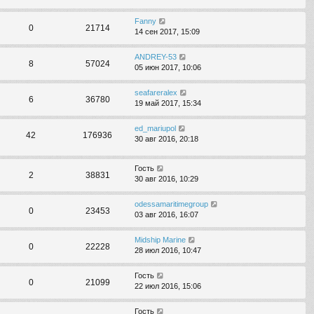
Fanny
0
21714
14 сен 2017, 15:09
ANDREY-53
8
57024
05 июн 2017, 10:06
seafareralex
6
36780
19 май 2017, 15:34
ed_mariupol
42
176936
30 авг 2016, 20:18
Гость
2
38831
30 авг 2016, 10:29
odessamaritimegroup
0
23453
03 авг 2016, 16:07
Midship Marine
0
22228
28 июл 2016, 10:47
Гость
0
21099
22 июл 2016, 15:06
Гость