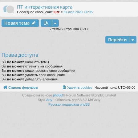
ITF интерактивная карта
Последнее сообщение
lutz
«
31 июл 2020, 00:35
Новая тема
2 темы • Страница
1
из
1
Перейти
Права доступа
Вы
не можете
начинать темы
Вы
не можете
отвечать на сообщения
Вы
не можете
редактировать свои сообщения
Вы
не можете
удалять свои сообщения
Вы
не можете
добавлять вложения
Список форумов
Удалить cookies
Часовой пояс:
UTC+03:00
Создано на основе
phpBB
® Forum Software © phpBB Limited
Style
Arty
- Обновить phpBB 3.2 MrGaby
Русская поддержка phpBB