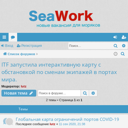
Поис
с
Вход
ор
Регистрация
хо
ег
П
ы
Список форумов
ум
д
ис
о
ITF запустила интерактивную карту с
лк
ы
тр
и
обстановкой по сменам экипажей в портах
и
ац
с
мира.
к
ия
Модератор:
lutz
Поиск
Расширенный п
Новая тема
2 темы • Страница
1
из
1
Темы
Глобальная карта ограничений портов COVID-19
Последнее сообщение
lutz
«
11 сен 2020, 21:38