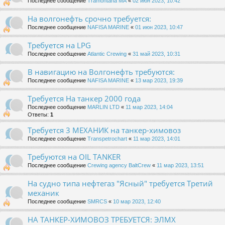
Последнее сообщение
Tramontana MA
«
02 июн 2023, 10:42
На волгонефть срочно требуется:
Последнее сообщение
NAFISA MARINE
«
01 июн 2023, 10:47
Требуется на LPG
Последнее сообщение
Atlantic Crewing
«
31 май 2023, 10:31
В навигацию на Волгонефть требуются:
Последнее сообщение
NAFISA MARINE
«
13 мар 2023, 19:39
Требуется На танкер 2000 года
Последнее сообщение
MARLIN LTD
«
11 мар 2023, 14:04
Ответы:
1
Требуется 3 МЕХАНИК на танкер-химовоз
Последнее сообщение
Transpetrochart
«
11 мар 2023, 14:01
Требуются на OIL TANKER
Последнее сообщение
Crewing agency BaltCrew
«
11 мар 2023, 13:51
На судно типа нефтегаз "Ясный" требуется Третий
механик
Последнее сообщение
SMRCS
«
10 мар 2023, 12:40
НА ТАНКЕР-ХИМОВОЗ ТРЕБУЕТСЯ: ЭЛМХ