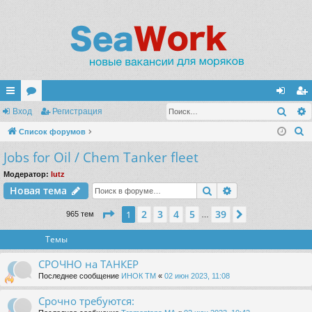
Поис
с
Вход
ор
Регистрация
хо
ег
П
ы
Список форумов
ум
д
ис
о
Jobs for Oil / Chem Tanker fleet
лк
ы
тр
и
и
ац
Модератор:
lutz
с
Поиск
Расширенный п
Новая тема
к
ия
Страница
1
из
39
2
3
4
5
39
1
След.
965 тем
…
Темы
СРОЧНО на ТАНКЕР
Последнее сообщение
ИНОК ТМ
«
02 июн 2023, 11:08
Срочно требуются: