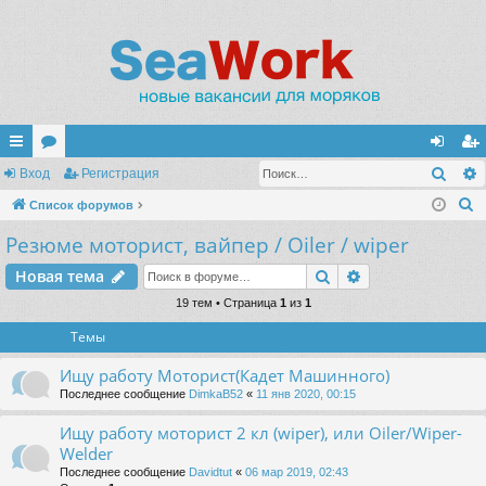
Поис
с
Вход
ор
Регистрация
хо
ег
П
ы
Список форумов
ум
д
ис
о
Резюме моторист, вайпер / Oiler / wiper
лк
ы
тр
и
и
ац
Поиск
Расширенный п
Новая тема
с
к
19 тем • Страница
1
из
1
ия
Темы
Ищу работу Моторист(Кадет Машинного)
Последнее сообщение
DimkaB52
«
11 янв 2020, 00:15
Ищу работу моторист 2 кл (wiper), или Oiler/Wiper-
Welder
Последнее сообщение
Davidtut
«
06 мар 2019, 02:43