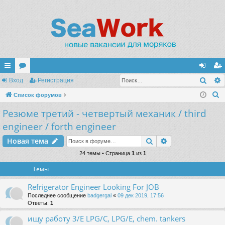
Поис
с
Вход
ор
Регистрация
хо
ег
П
ы
Список форумов
ум
д
ис
о
Резюме третий - четвертый механик / third
лк
ы
тр
и
engineer / forth engineer
и
ац
с
Поиск
Расширенный п
к
Новая тема
ия
24 темы • Страница
1
из
1
Темы
Refrigerator Engineer Looking For JOB
Последнее сообщение
badgergal
«
09 дек 2019, 17:56
Ответы:
1
ищу работу 3/E LPG/C, LPG/E, chem. tankers