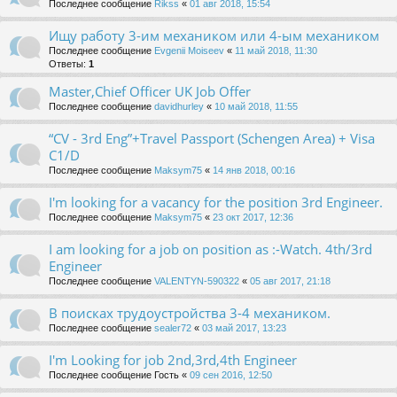
Последнее сообщение
Rikss
«
01 авг 2018, 15:54
Ищу работу 3-им механиком или 4-ым механиком
Последнее сообщение
Evgenii Moiseev
«
11 май 2018, 11:30
Ответы:
1
Master,Chief Officer UK Job Offer
Последнее сообщение
davidhurley
«
10 май 2018, 11:55
“CV - 3rd Eng”+Travel Passport (Schengen Area) + Visa
C1/D
Последнее сообщение
Maksym75
«
14 янв 2018, 00:16
I'm looking for a vacancy for the position 3rd Engineer.
Последнее сообщение
Maksym75
«
23 окт 2017, 12:36
I am looking for a job on position as :-Watch. 4th/3rd
Engineer
Последнее сообщение
VALENTYN-590322
«
05 авг 2017, 21:18
В поисках трудоустройства 3-4 механиком.
Последнее сообщение
sealer72
«
03 май 2017, 13:23
I'm Looking for job 2nd,3rd,4th Engineer
Последнее сообщение
Гость
«
09 сен 2016, 12:50