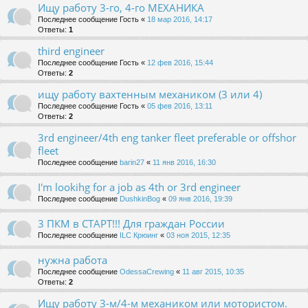
Ищу работу 3-го, 4-го МЕХАНИКА
Последнее сообщение
Гость
«
18 мар 2016, 14:17
Ответы:
1
third engineer
Последнее сообщение
Гость
«
12 фев 2016, 15:44
Ответы:
2
ищу работу вахтенным механиком (3 или 4)
Последнее сообщение
Гость
«
05 фев 2016, 13:11
Ответы:
2
3rd engineer/4th eng tanker fleet preferable or offshor
fleet
Последнее сообщение
barin27
«
11 янв 2016, 16:30
I'm lookihg for a job as 4th or 3rd engineer
Последнее сообщение
DushkinBog
«
09 янв 2016, 19:39
3 ПКМ в СТАРТ!!! Для граждан России
Последнее сообщение
ILC Крюинг
«
03 ноя 2015, 12:35
нужна работа
Последнее сообщение
OdessaCrewing
«
11 авг 2015, 10:35
Ответы:
2
Ищу работу 3-м/4-м механиком или мотористом.