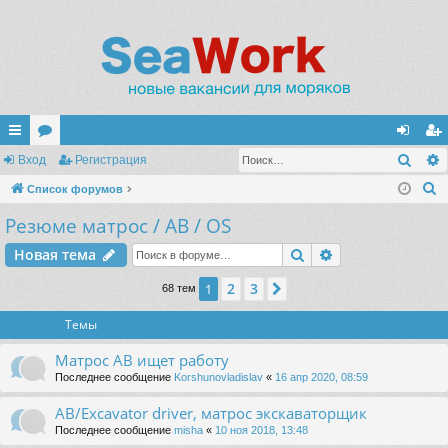
Поис
с
Вход
ор
Регистрация
хо
ег
П
ы
Список форумов
ум
д
ис
о
Резюме матрос / AB / OS
лк
ы
тр
и
и
ац
Поиск
Расширенный п
Новая тема
с
к
ия
2
3
1
След.
68 тем
Темы
Матрос АВ ищет работу
Последнее сообщение
Korshunovladislav
«
16 апр 2020, 08:59
AB/Excavator driver, матрос экскаваторщик
Последнее сообщение
misha
«
10 ноя 2018, 13:48