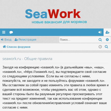
Поис
с
Вход
ор
Регистрация
хо
ег
П
ы
Список форумов
ум
д
ис
о
лк
ы
тр
seawork.ru - Общие правила
и
и
ац
с
Заходя на конференцию «seawork.ru» (в дальнейшем «мы», «наш»,
к
ия
«seawork.ru», «https://seawork.ru»), вы подтверждаете своё согласие
со следующими условиями. Если вы не согласны с ними,
пожалуйста, не заходите и не пользуйтесь форумами «seawork.ru».
Мы оставляем за собой право изменять эти правила в любое время и
сделаем всё возможное, чтобы уведомить вас об этом, однако с
вашей стороны было бы разумным регулярно просматривать этот
текст на предмет изменений, так как использование конференции
«seawork.ru» после обновления/исправления условий означает ваше
согласие с ними.