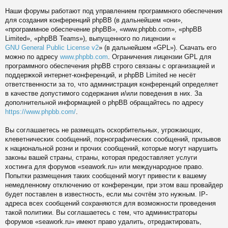
Наши форумы работают под управлением программного обеспечения
для создания конференций phpBB (в дальнейшем «они»,
«программное обеспечение phpBB», «www.phpbb.com», «phpBB
Limited», «phpBB Teams»), выпущенного по лицензии «
GNU General Public License v2
» (в дальнейшем «GPL»). Скачать его
можно по адресу
www.phpbb.com
. Ограничения лицензии GPL для
программного обеспечения phpBB строго связаны с организацией и
поддержкой интернет-конференций, и phpBB Limited не несёт
ответственности за то, что администрация конференций определяет
в качестве допустимого содержания и/или поведения в них. За
дополнительной информацией о phpBB обращайтесь по адресу
https://www.phpbb.com/
.
Вы соглашаетесь не размещать оскорбительных, угрожающих,
клеветнических сообщений, порнографических сообщений, призывов
к национальной розни и прочих сообщений, которые могут нарушить
законы вашей страны, страны, которая предоставляет услуги
хостинга для форумов «seawork.ru» или международное право.
Попытки размещения таких сообщений могут привести к вашему
немедленному отключению от конференции, при этом ваш провайдер
будет поставлен в известность, если мы сочтём это нужным. IP-
адреса всех сообщений сохраняются для возможности проведения
такой политики. Вы соглашаетесь с тем, что администраторы
форумов «seawork.ru» имеют право удалить, отредактировать,