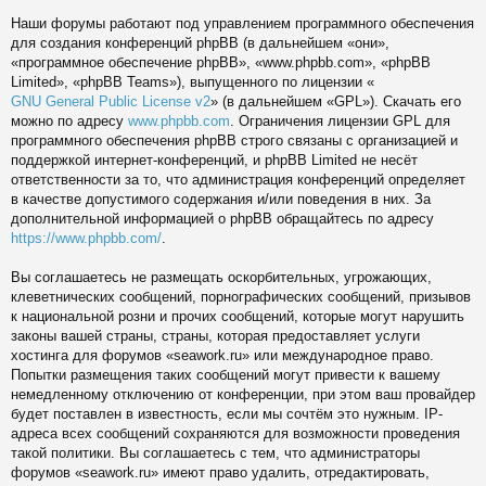
Наши форумы работают под управлением программного обеспечения
для создания конференций phpBB (в дальнейшем «они»,
«программное обеспечение phpBB», «www.phpbb.com», «phpBB
Limited», «phpBB Teams»), выпущенного по лицензии «
GNU General Public License v2
» (в дальнейшем «GPL»). Скачать его
можно по адресу
www.phpbb.com
. Ограничения лицензии GPL для
программного обеспечения phpBB строго связаны с организацией и
поддержкой интернет-конференций, и phpBB Limited не несёт
ответственности за то, что администрация конференций определяет
в качестве допустимого содержания и/или поведения в них. За
дополнительной информацией о phpBB обращайтесь по адресу
https://www.phpbb.com/
.
Вы соглашаетесь не размещать оскорбительных, угрожающих,
клеветнических сообщений, порнографических сообщений, призывов
к национальной розни и прочих сообщений, которые могут нарушить
законы вашей страны, страны, которая предоставляет услуги
хостинга для форумов «seawork.ru» или международное право.
Попытки размещения таких сообщений могут привести к вашему
немедленному отключению от конференции, при этом ваш провайдер
будет поставлен в известность, если мы сочтём это нужным. IP-
адреса всех сообщений сохраняются для возможности проведения
такой политики. Вы соглашаетесь с тем, что администраторы
форумов «seawork.ru» имеют право удалить, отредактировать,