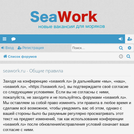
Поис
с
Вход
ор
Регистрация
хо
ег
П
ы
Список форумов
ум
д
ис
о
лк
ы
тр
seawork.ru - Общие правила
и
и
ац
с
Заходя на конференцию «seawork.ru» (в дальнейшем «мы», «наш»,
к
ия
«seawork.ru», «https://seawork.ru»), вы подтверждаете своё согласие
со следующими условиями. Если вы не согласны с ними,
пожалуйста, не заходите и не пользуйтесь форумами «seawork.ru».
Мы оставляем за собой право изменять эти правила в любое время и
сделаем всё возможное, чтобы уведомить вас об этом, однако с
вашей стороны было бы разумным регулярно просматривать этот
текст на предмет изменений, так как использование конференции
«seawork.ru» после обновления/исправления условий означает ваше
согласие с ними.