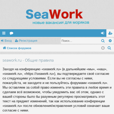
Поис
с
Вход
ор
Регистрация
хо
ег
П
ы
Список форумов
ум
д
ис
о
лк
ы
тр
seawork.ru - Общие правила
и
и
ац
с
Заходя на конференцию «seawork.ru» (в дальнейшем «мы», «наш»,
к
ия
«seawork.ru», «https://seawork.ru»), вы подтверждаете своё согласие
со следующими условиями. Если вы не согласны с ними,
пожалуйста, не заходите и не пользуйтесь форумами «seawork.ru».
Мы оставляем за собой право изменять эти правила в любое время и
сделаем всё возможное, чтобы уведомить вас об этом, однако с
вашей стороны было бы разумным регулярно просматривать этот
текст на предмет изменений, так как использование конференции
«seawork.ru» после обновления/исправления условий означает ваше
согласие с ними.