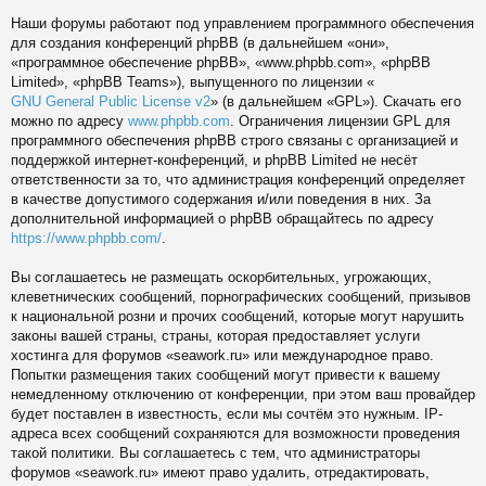
Наши форумы работают под управлением программного обеспечения
для создания конференций phpBB (в дальнейшем «они»,
«программное обеспечение phpBB», «www.phpbb.com», «phpBB
Limited», «phpBB Teams»), выпущенного по лицензии «
GNU General Public License v2
» (в дальнейшем «GPL»). Скачать его
можно по адресу
www.phpbb.com
. Ограничения лицензии GPL для
программного обеспечения phpBB строго связаны с организацией и
поддержкой интернет-конференций, и phpBB Limited не несёт
ответственности за то, что администрация конференций определяет
в качестве допустимого содержания и/или поведения в них. За
дополнительной информацией о phpBB обращайтесь по адресу
https://www.phpbb.com/
.
Вы соглашаетесь не размещать оскорбительных, угрожающих,
клеветнических сообщений, порнографических сообщений, призывов
к национальной розни и прочих сообщений, которые могут нарушить
законы вашей страны, страны, которая предоставляет услуги
хостинга для форумов «seawork.ru» или международное право.
Попытки размещения таких сообщений могут привести к вашему
немедленному отключению от конференции, при этом ваш провайдер
будет поставлен в известность, если мы сочтём это нужным. IP-
адреса всех сообщений сохраняются для возможности проведения
такой политики. Вы соглашаетесь с тем, что администраторы
форумов «seawork.ru» имеют право удалить, отредактировать,