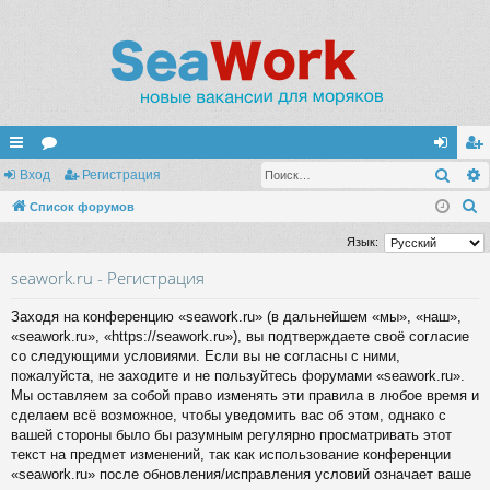
Поис
с
Вход
ор
Регистрация
хо
ег
П
ы
Список форумов
ум
д
ис
о
лк
ы
тр
Язык:
и
и
ац
seawork.ru - Регистрация
с
к
ия
Заходя на конференцию «seawork.ru» (в дальнейшем «мы», «наш»,
«seawork.ru», «https://seawork.ru»), вы подтверждаете своё согласие
со следующими условиями. Если вы не согласны с ними,
пожалуйста, не заходите и не пользуйтесь форумами «seawork.ru».
Мы оставляем за собой право изменять эти правила в любое время и
сделаем всё возможное, чтобы уведомить вас об этом, однако с
вашей стороны было бы разумным регулярно просматривать этот
текст на предмет изменений, так как использование конференции
«seawork.ru» после обновления/исправления условий означает ваше