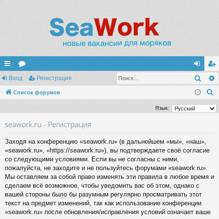
Поис
с
Вход
ор
Регистрация
хо
ег
П
ы
Список форумов
ум
д
ис
о
лк
ы
тр
Язык:
и
и
ац
seawork.ru - Регистрация
с
к
ия
Заходя на конференцию «seawork.ru» (в дальнейшем «мы», «наш»,
«seawork.ru», «https://seawork.ru»), вы подтверждаете своё согласие
со следующими условиями. Если вы не согласны с ними,
пожалуйста, не заходите и не пользуйтесь форумами «seawork.ru».
Мы оставляем за собой право изменять эти правила в любое время и
сделаем всё возможное, чтобы уведомить вас об этом, однако с
вашей стороны было бы разумным регулярно просматривать этот
текст на предмет изменений, так как использование конференции
«seawork.ru» после обновления/исправления условий означает ваше