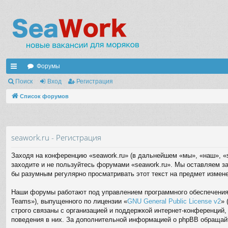
Форумы
с
Поиск
Вход
Регистрация
ы
Список форумов
лк
и
seawork.ru - Регистрация
Заходя на конференцию «seawork.ru» (в дальнейшем «мы», «наш», «s
заходите и не пользуйтесь форумами «seawork.ru». Мы оставляем за
бы разумным регулярно просматривать этот текст на предмет измене
Наши форумы работают под управлением программного обеспечения 
Teams»), выпущенного по лицензии «
GNU General Public License v2
» 
строго связаны с организацией и поддержкой интернет-конференций,
поведения в них. За дополнительной информацией о phpBB обращай