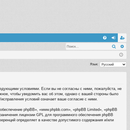
С
Поиск
Ра
FA
хо
ег
Q
д
ис
тр
Язык:
ац
ия
следующими условиями. Если вы не согласны с ними, пожалуйста, не
жное, чтобы уведомить вас об этом, однако с вашей стороны было
/исправления условий означает ваше согласие с ними.
обеспечение phpBB», «www.phpbb.com», «phpBB Limited», «phpBB
граничения лицензии GPL для программного обеспечения phpBB
нференций определяет в качестве допустимого содержания и/или