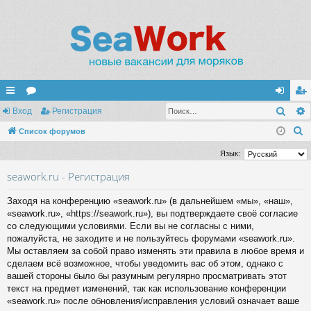
Поис
с
Вход
ор
Регистрация
хо
ег
П
ы
Список форумов
ум
д
ис
о
лк
ы
тр
Язык:
и
и
ац
seawork.ru - Регистрация
с
к
ия
Заходя на конференцию «seawork.ru» (в дальнейшем «мы», «наш»,
«seawork.ru», «https://seawork.ru»), вы подтверждаете своё согласие
со следующими условиями. Если вы не согласны с ними,
пожалуйста, не заходите и не пользуйтесь форумами «seawork.ru».
Мы оставляем за собой право изменять эти правила в любое время и
сделаем всё возможное, чтобы уведомить вас об этом, однако с
вашей стороны было бы разумным регулярно просматривать этот
текст на предмет изменений, так как использование конференции
«seawork.ru» после обновления/исправления условий означает ваше