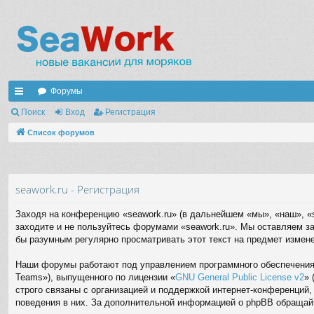
Форумы
с
Поиск
Вход
Регистрация
ы
Список форумов
лк
и
seawork.ru - Регистрация
Заходя на конференцию «seawork.ru» (в дальнейшем «мы», «наш», «s
заходите и не пользуйтесь форумами «seawork.ru». Мы оставляем за
бы разумным регулярно просматривать этот текст на предмет измене
Наши форумы работают под управлением программного обеспечения 
Teams»), выпущенного по лицензии «
GNU General Public License v2
» 
строго связаны с организацией и поддержкой интернет-конференций,
поведения в них. За дополнительной информацией о phpBB обращай