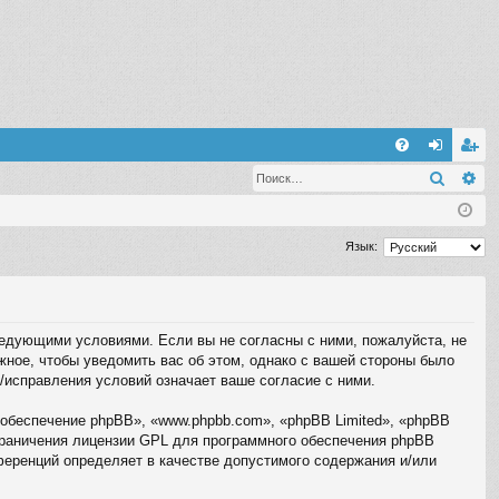
С
Поиск
Ра
FA
хо
ег
Q
д
ис
тр
Язык:
ац
ия
следующими условиями. Если вы не согласны с ними, пожалуйста, не
жное, чтобы уведомить вас об этом, однако с вашей стороны было
/исправления условий означает ваше согласие с ними.
обеспечение phpBB», «www.phpbb.com», «phpBB Limited», «phpBB
граничения лицензии GPL для программного обеспечения phpBB
нференций определяет в качестве допустимого содержания и/или