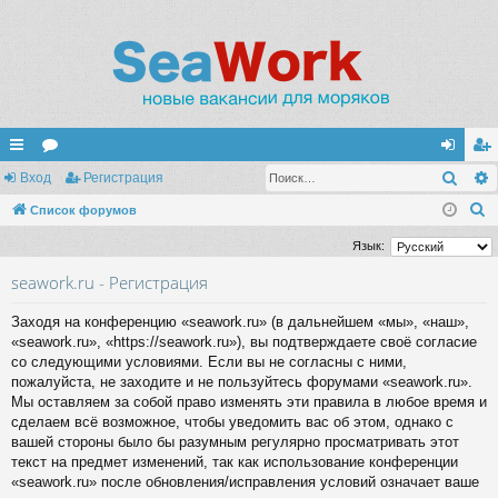
Поис
с
Вход
ор
Регистрация
хо
ег
П
ы
Список форумов
ум
д
ис
о
лк
ы
тр
Язык:
и
и
ац
seawork.ru - Регистрация
с
к
ия
Заходя на конференцию «seawork.ru» (в дальнейшем «мы», «наш»,
«seawork.ru», «https://seawork.ru»), вы подтверждаете своё согласие
со следующими условиями. Если вы не согласны с ними,
пожалуйста, не заходите и не пользуйтесь форумами «seawork.ru».
Мы оставляем за собой право изменять эти правила в любое время и
сделаем всё возможное, чтобы уведомить вас об этом, однако с
вашей стороны было бы разумным регулярно просматривать этот
текст на предмет изменений, так как использование конференции
«seawork.ru» после обновления/исправления условий означает ваше