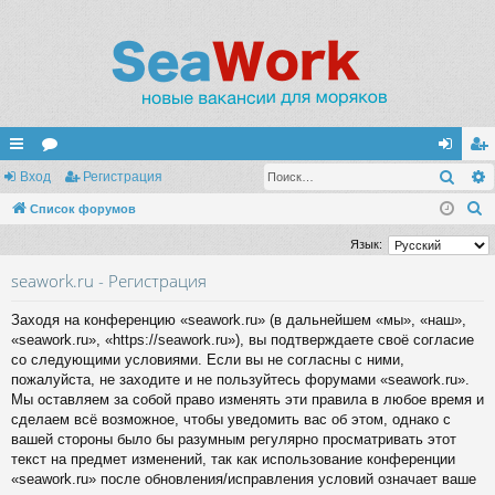
Поис
с
Вход
ор
Регистрация
хо
ег
П
ы
Список форумов
ум
д
ис
о
лк
ы
тр
Язык:
и
и
ац
seawork.ru - Регистрация
с
к
ия
Заходя на конференцию «seawork.ru» (в дальнейшем «мы», «наш»,
«seawork.ru», «https://seawork.ru»), вы подтверждаете своё согласие
со следующими условиями. Если вы не согласны с ними,
пожалуйста, не заходите и не пользуйтесь форумами «seawork.ru».
Мы оставляем за собой право изменять эти правила в любое время и
сделаем всё возможное, чтобы уведомить вас об этом, однако с
вашей стороны было бы разумным регулярно просматривать этот
текст на предмет изменений, так как использование конференции
«seawork.ru» после обновления/исправления условий означает ваше