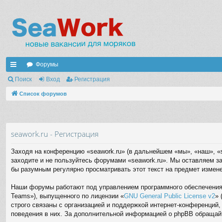
Форумы
с
Поиск
Вход
Регистрация
ы
Список форумов
лк
и
seawork.ru - Регистрация
Заходя на конференцию «seawork.ru» (в дальнейшем «мы», «наш», «s
заходите и не пользуйтесь форумами «seawork.ru». Мы оставляем за
бы разумным регулярно просматривать этот текст на предмет измене
Наши форумы работают под управлением программного обеспечения 
Teams»), выпущенного по лицензии «
GNU General Public License v2
» 
строго связаны с организацией и поддержкой интернет-конференций,
поведения в них. За дополнительной информацией о phpBB обращай