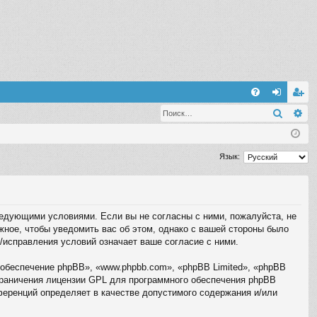
С
Поиск
Ра
FA
хо
ег
Q
д
ис
тр
Язык:
ац
ия
следующими условиями. Если вы не согласны с ними, пожалуйста, не
жное, чтобы уведомить вас об этом, однако с вашей стороны было
/исправления условий означает ваше согласие с ними.
обеспечение phpBB», «www.phpbb.com», «phpBB Limited», «phpBB
граничения лицензии GPL для программного обеспечения phpBB
нференций определяет в качестве допустимого содержания и/или