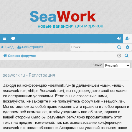
Поис
с
Вход
ор
Регистрация
хо
ег
П
ы
Список форумов
ум
д
ис
о
лк
ы
тр
Язык:
и
и
ац
seawork.ru - Регистрация
с
к
ия
Заходя на конференцию «seawork.ru» (в дальнейшем «мы», «наш»,
«seawork.ru», «https://seawork.ru»), вы подтверждаете своё согласие
со следующими условиями. Если вы не согласны с ними,
пожалуйста, не заходите и не пользуйтесь форумами «seawork.ru».
Мы оставляем за собой право изменять эти правила в любое время и
сделаем всё возможное, чтобы уведомить вас об этом, однако с
вашей стороны было бы разумным регулярно просматривать этот
текст на предмет изменений, так как использование конференции
«seawork.ru» после обновления/исправления условий означает ваше