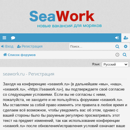
Поис
с
Вход
ор
Регистрация
хо
ег
П
ы
Список форумов
ум
д
ис
о
лк
ы
тр
Язык:
и
и
ац
seawork.ru - Регистрация
с
к
ия
Заходя на конференцию «seawork.ru» (в дальнейшем «мы», «наш»,
«seawork.ru», «https://seawork.ru»), вы подтверждаете своё согласие
со следующими условиями. Если вы не согласны с ними,
пожалуйста, не заходите и не пользуйтесь форумами «seawork.ru».
Мы оставляем за собой право изменять эти правила в любое время и
сделаем всё возможное, чтобы уведомить вас об этом, однако с
вашей стороны было бы разумным регулярно просматривать этот
текст на предмет изменений, так как использование конференции
«seawork.ru» после обновления/исправления условий означает ваше