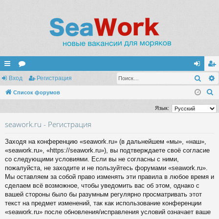
Поис
с
Вход
ор
Регистрация
хо
ег
П
ы
Список форумов
ум
д
ис
о
лк
ы
тр
Язык:
и
и
ац
seawork.ru - Регистрация
с
к
ия
Заходя на конференцию «seawork.ru» (в дальнейшем «мы», «наш»,
«seawork.ru», «https://seawork.ru»), вы подтверждаете своё согласие
со следующими условиями. Если вы не согласны с ними,
пожалуйста, не заходите и не пользуйтесь форумами «seawork.ru».
Мы оставляем за собой право изменять эти правила в любое время и
сделаем всё возможное, чтобы уведомить вас об этом, однако с
вашей стороны было бы разумным регулярно просматривать этот
текст на предмет изменений, так как использование конференции
«seawork.ru» после обновления/исправления условий означает ваше