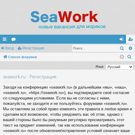
Поис
с
Вход
ор
Регистрация
хо
ег
П
ы
Список форумов
ум
д
ис
о
лк
ы
тр
Язык:
и
и
ац
seawork.ru - Регистрация
с
к
ия
Заходя на конференцию «seawork.ru» (в дальнейшем «мы», «наш»,
«seawork.ru», «https://seawork.ru»), вы подтверждаете своё согласие
со следующими условиями. Если вы не согласны с ними,
пожалуйста, не заходите и не пользуйтесь форумами «seawork.ru».
Мы оставляем за собой право изменять эти правила в любое время и
сделаем всё возможное, чтобы уведомить вас об этом, однако с
вашей стороны было бы разумным регулярно просматривать этот
текст на предмет изменений, так как использование конференции
«seawork.ru» после обновления/исправления условий означает ваше