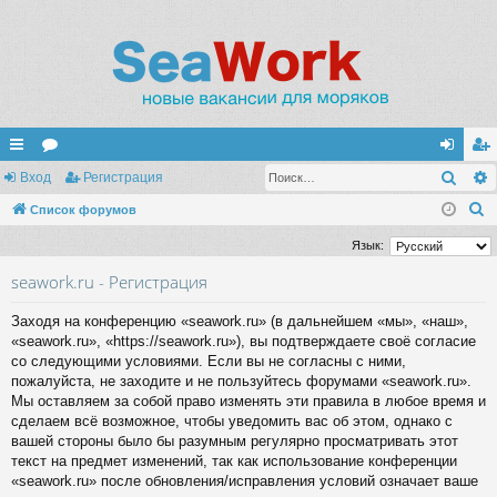
Поис
с
Вход
ор
Регистрация
хо
ег
П
ы
Список форумов
ум
д
ис
о
лк
ы
тр
Язык:
и
и
ац
seawork.ru - Регистрация
с
к
ия
Заходя на конференцию «seawork.ru» (в дальнейшем «мы», «наш»,
«seawork.ru», «https://seawork.ru»), вы подтверждаете своё согласие
со следующими условиями. Если вы не согласны с ними,
пожалуйста, не заходите и не пользуйтесь форумами «seawork.ru».
Мы оставляем за собой право изменять эти правила в любое время и
сделаем всё возможное, чтобы уведомить вас об этом, однако с
вашей стороны было бы разумным регулярно просматривать этот
текст на предмет изменений, так как использование конференции
«seawork.ru» после обновления/исправления условий означает ваше