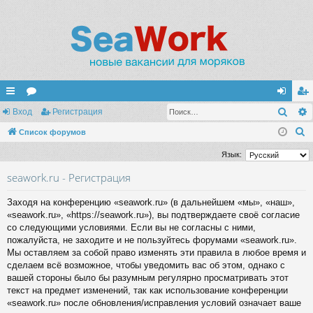
Поис
с
Вход
ор
Регистрация
хо
ег
П
ы
Список форумов
ум
д
ис
о
лк
ы
тр
Язык:
и
и
ац
seawork.ru - Регистрация
с
к
ия
Заходя на конференцию «seawork.ru» (в дальнейшем «мы», «наш»,
«seawork.ru», «https://seawork.ru»), вы подтверждаете своё согласие
со следующими условиями. Если вы не согласны с ними,
пожалуйста, не заходите и не пользуйтесь форумами «seawork.ru».
Мы оставляем за собой право изменять эти правила в любое время и
сделаем всё возможное, чтобы уведомить вас об этом, однако с
вашей стороны было бы разумным регулярно просматривать этот
текст на предмет изменений, так как использование конференции
«seawork.ru» после обновления/исправления условий означает ваше