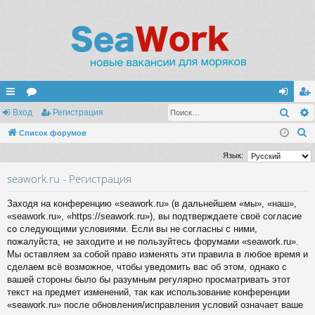
Поис
с
Вход
ор
Регистрация
хо
ег
П
ы
Список форумов
ум
д
ис
о
лк
ы
тр
Язык:
и
и
ац
seawork.ru - Регистрация
с
к
ия
Заходя на конференцию «seawork.ru» (в дальнейшем «мы», «наш»,
«seawork.ru», «https://seawork.ru»), вы подтверждаете своё согласие
со следующими условиями. Если вы не согласны с ними,
пожалуйста, не заходите и не пользуйтесь форумами «seawork.ru».
Мы оставляем за собой право изменять эти правила в любое время и
сделаем всё возможное, чтобы уведомить вас об этом, однако с
вашей стороны было бы разумным регулярно просматривать этот
текст на предмет изменений, так как использование конференции
«seawork.ru» после обновления/исправления условий означает ваше