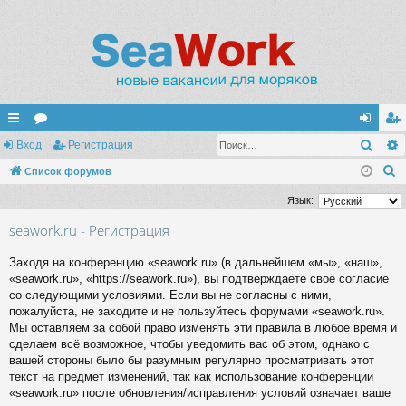
Поис
с
Вход
ор
Регистрация
хо
ег
П
ы
Список форумов
ум
д
ис
о
лк
ы
тр
Язык:
и
и
ац
seawork.ru - Регистрация
с
к
ия
Заходя на конференцию «seawork.ru» (в дальнейшем «мы», «наш»,
«seawork.ru», «https://seawork.ru»), вы подтверждаете своё согласие
со следующими условиями. Если вы не согласны с ними,
пожалуйста, не заходите и не пользуйтесь форумами «seawork.ru».
Мы оставляем за собой право изменять эти правила в любое время и
сделаем всё возможное, чтобы уведомить вас об этом, однако с
вашей стороны было бы разумным регулярно просматривать этот
текст на предмет изменений, так как использование конференции
«seawork.ru» после обновления/исправления условий означает ваше