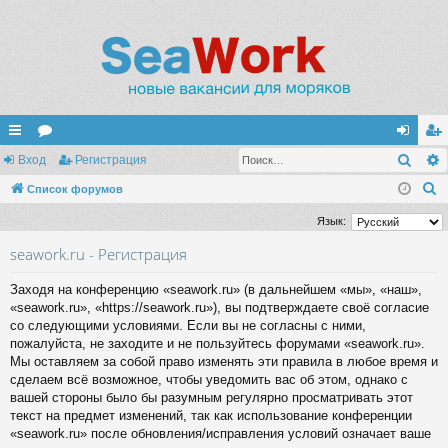
Поис
с
Вход
ор
Регистрация
хо
ег
П
ы
Список форумов
ум
д
ис
о
лк
ы
тр
Язык:
и
и
ац
seawork.ru - Регистрация
с
к
ия
Заходя на конференцию «seawork.ru» (в дальнейшем «мы», «наш»,
«seawork.ru», «https://seawork.ru»), вы подтверждаете своё согласие
со следующими условиями. Если вы не согласны с ними,
пожалуйста, не заходите и не пользуйтесь форумами «seawork.ru».
Мы оставляем за собой право изменять эти правила в любое время и
сделаем всё возможное, чтобы уведомить вас об этом, однако с
вашей стороны было бы разумным регулярно просматривать этот
текст на предмет изменений, так как использование конференции
«seawork.ru» после обновления/исправления условий означает ваше