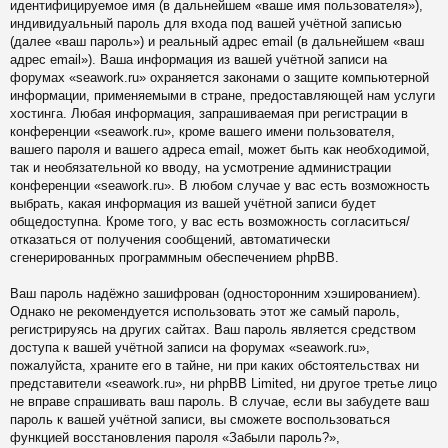
идентифицируемое имя (в дальнейшем «ваше имя пользователя»),
индивидуальный пароль для входа под вашей учётной записью
(далее «ваш пароль») и реальный адрес email (в дальнейшем «ваш
адрес email»). Ваша информация из вашей учётной записи на
форумах «seawork.ru» охраняется законами о защите компьютерной
информации, применяемыми в стране, предоставляющей нам услуги
хостинга. Любая информация, запрашиваемая при регистрации в
конференции «seawork.ru», кроме вашего имени пользователя,
вашего пароля и вашего адреса email, может быть как необходимой,
так и необязательной ко вводу, на усмотрение администрации
конференции «seawork.ru». В любом случае у вас есть возможность
выбрать, какая информация из вашей учётной записи будет
общедоступна. Кроме того, у вас есть возможность согласиться/
отказаться от получения сообщений, автоматически
сгенерированных программным обеспечением phpBB.
Ваш пароль надёжно зашифрован (односторонним хэшированием).
Однако не рекомендуется использовать этот же самый пароль,
регистрируясь на других сайтах. Ваш пароль является средством
доступа к вашей учётной записи на форумах «seawork.ru»,
пожалуйста, храните его в тайне, ни при каких обстоятельствах ни
представители «seawork.ru», ни phpBB Limited, ни другое третье лицо
не вправе спрашивать ваш пароль. В случае, если вы забудете ваш
пароль к вашей учётной записи, вы сможете воспользоваться
функцией восстановления пароля «Забыли пароль?»,