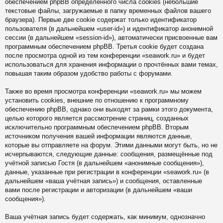
обеспечением phpBB определённого числа cookies (небольшие
текстовые файлы, загружаемые в папку временных файлов вашего
браузера). Первые две cookie содержат только идентификатор
пользователя (в дальнейшем «user-id») и идентификатор анонимной
сессии (в дальнейшем «session-id»), автоматически присвоенные вам
программным обеспечением phpBB. Третья cookie будет создана
после просмотра одной из тем конференции «seawork.ru» и будет
использоваться для хранения информации о прочтённых вами темах,
повышая таким образом удобство работы с форумами.
Также во время просмотра конференции «seawork.ru» мы можем
установить cookies, внешние по отношению к программному
обеспечению phpBB, однако они выходят за рамки этого документа,
целью которого является рассмотрение страниц, созданных
исключительно программным обеспечением phpBB. Вторым
источником получения вашей информации являются данные,
которые вы отправляете на форум. Этими данными могут быть, но не
исчерпываются, следующие данные: сообщения, размещённые под
учётной записью Гостя (в дальнейшем «анонимные сообщения»),
данные, указанные при регистрации в конференции «seawork.ru» (в
дальнейшем «ваша учётная запись») и сообщения, оставленные
вами после регистрации и авторизации (в дальнейшем «ваши
сообщения»).
Ваша учётная запись будет содержать, как минимум, однозначно