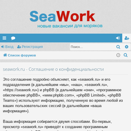
Поис
с
Вход
ор
Регистрация
хо
ег
П
ы
Список форумов
ум
д
ис
о
лк
ы
тр
seawork.ru - Соглашение о конфиденциальности
и
и
ац
с
Это соглашение подробно объясняет, как «seawork.ru» и его
к
ия
подразделения (в дальнейшем «мы», «наш», «seawork.ru»,
«https://seawork.ru») и phpBB (в дальнейшем «они», «программное
обеспечение phpBB», «www.phpbb.com», «phpBB Limited», «phpBB
Teams») используют информацию, полученную во время любой из
ваших пользовательских сессий (в дальнейшем «ваша
информация»).
Ваша информация собирается двумя способами. Во-первых,
просмотр «seawork.ru» приведёт к созданию программным