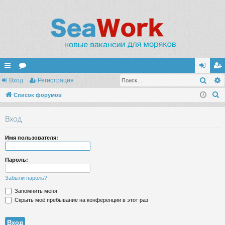
Поис
с
Вход
ор
Регистрация
хо
ег
П
ы
Список форумов
ум
д
ис
о
лк
ы
тр
Вход
и
и
ац
с
Имя пользователя:
к
ия
Пароль:
Забыли пароль?
Запомнить меня
Скрыть моё пребывание на конференции в этот раз