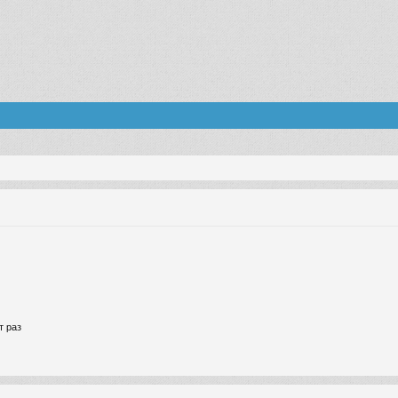
т раз