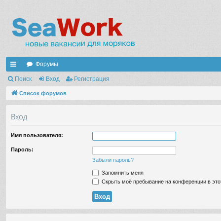
Форумы
с
Поиск
Вход
Регистрация
ы
Список форумов
лк
Вход
и
Имя пользователя:
Пароль:
Забыли пароль?
Запомнить меня
Скрыть моё пребывание на конференции в это