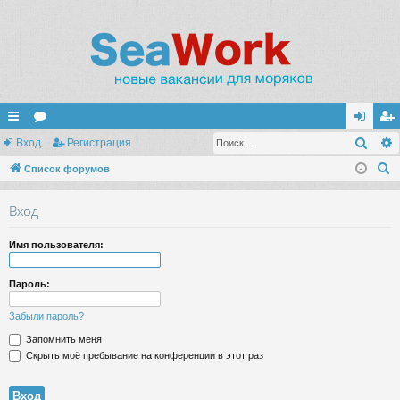
Поис
с
Вход
ор
Регистрация
хо
ег
П
ы
Список форумов
ум
д
ис
о
лк
ы
тр
Вход
и
и
ац
с
Имя пользователя:
к
ия
Пароль:
Забыли пароль?
Запомнить меня
Скрыть моё пребывание на конференции в этот раз